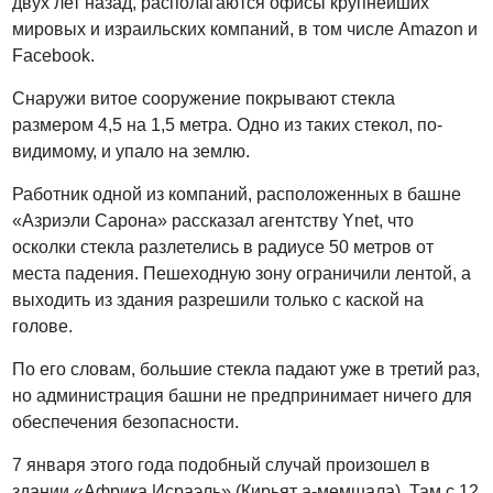
двух лет назад, располагаются офисы крупнейших
мировых и израильских компаний, в том числе Amazon и
Facebook.
Снаружи витое сооружение покрывают стекла
размером 4,5 на 1,5 метра. Одно из таких стекол, по-
видимому, и упало на землю.
Работник одной из компаний, расположенных в башне
«Азриэли Сарона» рассказал агентству Ynet, что
осколки стекла разлетелись в радиусе 50 метров от
места падения. Пешеходную зону ограничили лентой, а
выходить из здания разрешили только с каской на
голове.
По его словам, большие стекла падают уже в третий раз,
но администрация башни не предпринимает ничего для
обеспечения безопасности.
7 января этого года подобный случай произошел в
здании «Африка Исраэль» (Кирьят а-мемшала). Там с 12