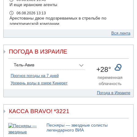
И еще иранские агенты
06.08.2026 13:13
Арестованы двое подозреваемых в стрельбе по
электрической компании
06.08.2026 13:07
Вся лента
Возле Кирьят-Арбы пожар на местности
06.08.2026 12:06
ПОГОДА В ИЗРАИЛЕ
США не будут давить на Израиль в вопросе Ливана
06.08.2026 11:41
Трое подростков ограбили сексшоп в Холоне
Тель-Авив
+28°
06.08.2026 08:45
Прогноз погоды на 7 дней
переменная
Взрыв в Северном Тель-Авиве
Уровень воды в озере Кинерет
облачность
06.08.2026 08:11
Украинская атака на российский НПЗ
Погода в Израиле
05.08.2026 18:30
Израиль провел испытания системы противоракетной
обороны "Хец"
КАССА BRAVO! *3221
05.08.2026 18:28
МАДА призывает израильтян срочно сдавать кровь
Песняры — звездные солисты
легендарного ВИА
05.08.2026 17:00
Бывший посол Израиля в ООН Гилад Эрдан объявит в