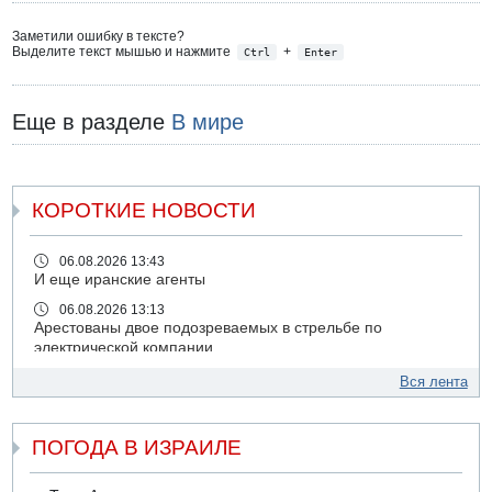
Заметили ошибку в тексте?
Выделите текст мышью и нажмите
+
Ctrl
Enter
Еще в разделе
В мире
КОРОТКИЕ НОВОСТИ
06.08.2026 13:43
И еще иранские агенты
06.08.2026 13:13
Арестованы двое подозреваемых в стрельбе по
электрической компании
06.08.2026 13:07
Вся лента
Возле Кирьят-Арбы пожар на местности
06.08.2026 12:06
ПОГОДА В ИЗРАИЛЕ
США не будут давить на Израиль в вопросе Ливана
06.08.2026 11:41