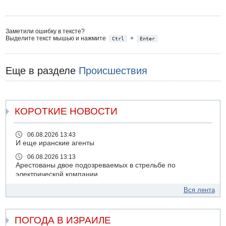
Заметили ошибку в тексте?
Выделите текст мышью и нажмите
+
Ctrl
Enter
Еще в разделе
Происшествия
КОРОТКИЕ НОВОСТИ
06.08.2026 13:43
И еще иранские агенты
06.08.2026 13:13
Арестованы двое подозреваемых в стрельбе по
электрической компании
06.08.2026 13:07
Вся лента
Возле Кирьят-Арбы пожар на местности
06.08.2026 12:06
ПОГОДА В ИЗРАИЛЕ
США не будут давить на Израиль в вопросе Ливана