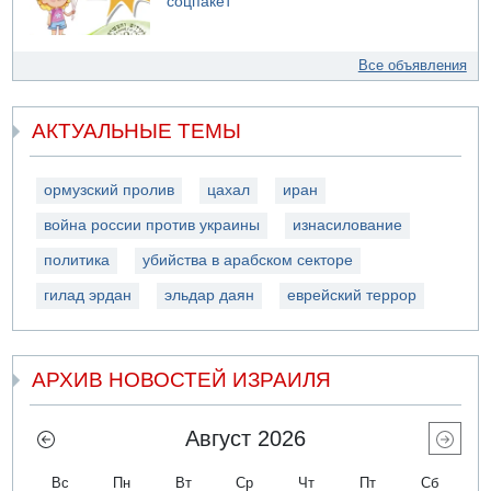
соцпакет
Все объявления
АКТУАЛЬНЫЕ ТЕМЫ
ормузский пролив
цахал
иран
война россии против украины
изнасилование
политика
убийства в арабском секторе
гилад эрдан
эльдар даян
еврейский террор
АРХИВ НОВОСТЕЙ ИЗРАИЛЯ
Август 2026
Вс
Пн
Вт
Ср
Чт
Пт
Сб