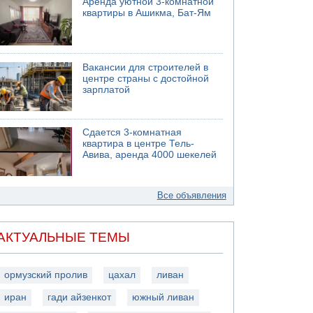
Аренда уютной 3-комнатной
квартиры в Ашикма, Бат-Ям
Вакансии для строителей в
центре страны с достойной
зарплатой
Сдается 3-комнатная
квартира в центре Тель-
Авива, аренда 4000 шекелей
Все объявления
АКТУАЛЬНЫЕ ТЕМЫ
ормузский пролив
цахал
ливан
иран
гади айзенкот
южный ливан