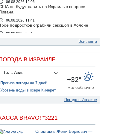
06.08.2026 12:06
США не будут давить на Израиль в вопросе
Ливана
06.08.2026 11:41
Трое подростков ограбили сексшоп в Холоне
06.08.2026 08:45
Взрыв в Северном Тель-Авиве
Вся лента
06.08.2026 08:11
Украинская атака на российский НПЗ
ПОГОДА В ИЗРАИЛЕ
05.08.2026 18:30
Израиль провел испытания системы
противоракетной обороны "Хец"
Тель-Авив
+32°
05.08.2026 18:28
Прогноз погоды на 7 дней
МАДА призывает израильтян срочно сдавать
малооблачно
кровь
Уровень воды в озере Кинерет
05.08.2026 17:00
Погода в Израиле
Бывший посол Израиля в ООН Гилад Эрдан
объявит в четверг о создании новой
политической партии
КАССА BRAVO! *3221
05.08.2026 13:49
На севере Израиля на берег выбросило тело
Спектакль Жени Беркович —