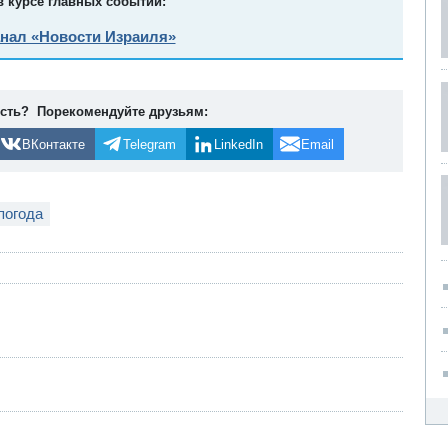
в курсе главных событий:
анал «Новости Израиля»
ость? Порекомендуйте друзьям:
ВКонтакте
Telegram
LinkedIn
Email
погода