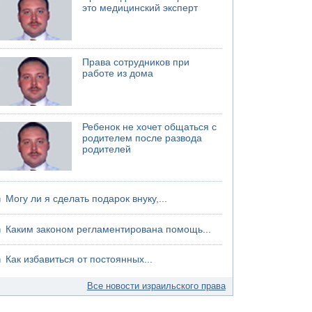
75-летний мужчина получил тяжелые
это медицинский эксперт
ножевые ранения в результате нападения на
улице Левински в Тель-Авиве
Права сотрудников при
работе из дома
Ребенок не хочет общаться с
родителем после развода
родителей
Могу ли я сделать подарок внуку,...
Каким законом регламентирована помощь...
Как избавиться от постоянных...
Все новости израильского права