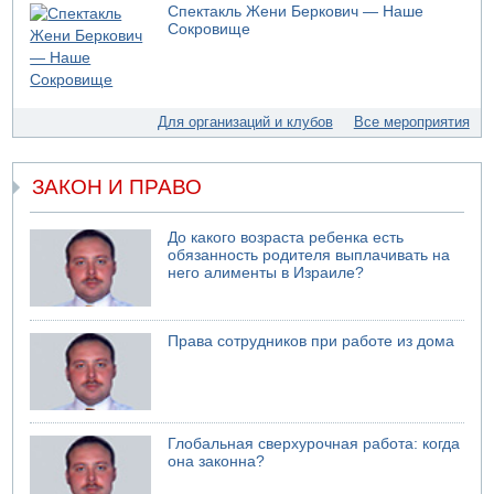
Спектакль Жени Беркович — Наше
Минздрав и Министерство экологии сообщили о
Сокровище
необычно высоком уровне загрязнения воды в девяти
реках и ручьях на севере страны
04.08.2026 19:20
Шоссе 6 и участок шоссе 1 в восточном направлении в
Для организаций и клубов
Все мероприятия
районе Бейт-Шемеша вновь открыты для движения
04.08.2026 18:17
75-летний мужчина получил тяжелые ножевые ранения
ЗАКОН И ПРАВО
в результате нападения на улице Левински в Тель-
Авиве
До какого возраста ребенка есть
04.08.2026 13:48
обязанность родителя выплачивать на
Американцы за пять месяцев израсходовали почти все
него алименты в Израиле?
запасы ракет
04.08.2026 13:12
Ракетная атака на судно вблизи Омана
Права сотрудников при работе из дома
04.08.2026 12:29
Малыш обварился супом в Бней-Браке
Глобальная сверхурочная работа: когда
она законна?