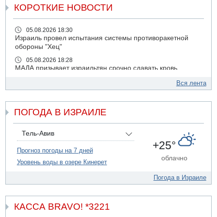
КОРОТКИЕ НОВОСТИ
05.08.2026 18:30
Израиль провел испытания системы противоракетной
обороны "Хец"
05.08.2026 18:28
МАДА призывает израильтян срочно сдавать кровь
05.08.2026 17:00
Вся лента
Бывший посол Израиля в ООН Гилад Эрдан объявит в
четверг о создании новой политической партии
ПОГОДА В ИЗРАИЛЕ
05.08.2026 13:49
На севере Израиля на берег выбросило тело
05.08.2026 13:32
Тель-Авив
В России горят новые склады
+25°
Прогноз погоды на 7 дней
05.08.2026 10:19
облачно
Уровень воды в озере Кинерет
Хуситы сообщают об атаке по Саудовскому танкеру
05.08.2026 10:16
Погода в Израиле
Левые активисты пытались ворваться в офис
"Религиозного сионизма"
КАССА BRAVO! *3221
05.08.2026 06:42
В Дубае поднимается дым над портом