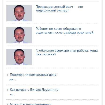
Троих подростков унесло течением на Кинерете
Производственный врач — это
04.08.2026 08:45
медицинский эксперт
Атака на склады в Подмосковье и Ленинградской
области
Ребенок не хочет общаться с
родителем после развода родителей
Глобальная сверхурочная работа: когда
она законна?
Положен ли нам возврат денег
за...
Как доказать Битуах Леуми, что
я...
Можно ли единовременно