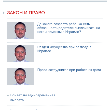
Моджтаба Хаменеи в плохом состоянии
07.08.2026 11:55
Министр обороны ушел с заседания кабинета на
ЗАКОН И ПРАВО
свадьбу
07.08.2026 11:05
До какого возраста ребенка есть
Саудовская Аравия опасается нападения хуситов и
обязанность родителя выплачивать на
иракских ополченцев
него алименты в Израиле?
Раздел имущества при разводе в
Израиле
Права сотрудников при работе из дома
Влияет ли единовременная
выплата...