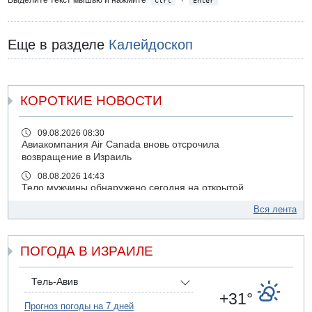
Еще в разделе
Калейдоскоп
КОРОТКИЕ НОВОСТИ
09.08.2026 08:30
Авиакомпания Air Canada вновь отсрочила
возвращение в Израиль
08.08.2026 14:43
Тело мужчины обнаружено сегодня на открытой
местности недалеко от Реховота
Вся лента
08.08.2026 11:02
Трое убитых в результате российской ракетной атаки по
Киеву
ПОГОДА В ИЗРАИЛЕ
07.08.2026 20:43
Поножовщина в Тайбе: 3 мужчин серьезно ранены
Тель-Авив
07.08.2026 20:41
+31°
Ynet: "Хизбалла" запустила БПЛА со взрывчаткой по
Прогноз погоды на 7 дней