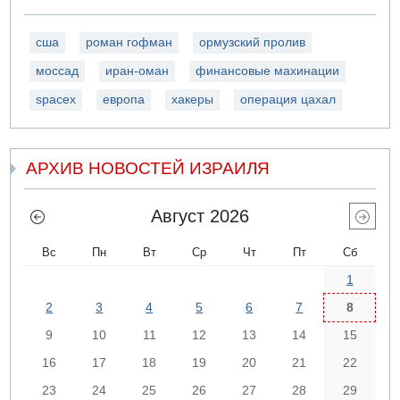
сша
роман гофман
ормузский пролив
моссад
иран-оман
финансовые махинации
spacex
европа
хакеры
операция цахал
АРХИВ НОВОСТЕЙ ИЗРАИЛЯ
Август 2026
Вс
Пн
Вт
Ср
Чт
Пт
Сб
1
2
3
4
5
6
7
8
9
10
11
12
13
14
15
16
17
18
19
20
21
22
23
24
25
26
27
28
29