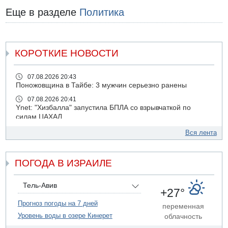
Еще в разделе
Политика
КОРОТКИЕ НОВОСТИ
07.08.2026 20:43
Поножовщина в Тайбе: 3 мужчин серьезно ранены
07.08.2026 20:41
Ynet: "Хизбалла" запустила БПЛА со взрывчаткой по
силам ЦАХАЛ
07.08.2026 19:16
Вся лента
ДТП в Ашдоде: тяжело ранены двое маленьких детей
07.08.2026 19:14
ПОГОДА В ИЗРАИЛЕ
Скончался водитель, врезавшийся в стену в
Иерусалиме
07.08.2026 17:57
Тель-Авив
+27°
Подозреваемый в домогательствах в хостеле - Гильбоа
Дахан
Прогноз погоды на 7 дней
переменная
Уровень воды в озере Кинерет
облачность
07.08.2026 17:55
Обнародовано имя полицейского, подозреваемого в