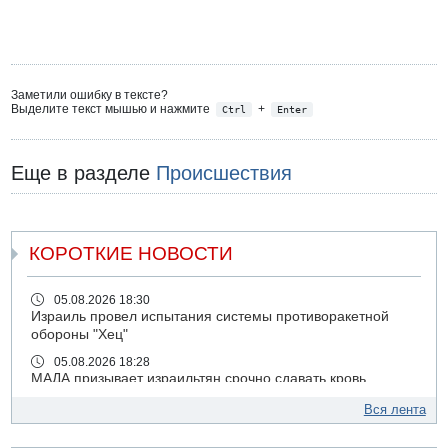
Заметили ошибку в тексте?
Выделите текст мышью и нажмите
+
Ctrl
Enter
Еще в разделе
Происшествия
КОРОТКИЕ НОВОСТИ
05.08.2026 18:30
Израиль провел испытания системы противоракетной
обороны "Хец"
05.08.2026 18:28
МАДА призывает израильтян срочно сдавать кровь
05.08.2026 17:00
Вся лента
Бывший посол Израиля в ООН Гилад Эрдан объявит в
четверг о создании новой политической партии