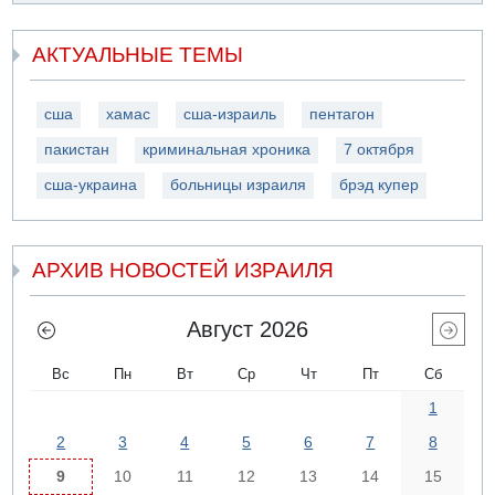
АКТУАЛЬНЫЕ ТЕМЫ
сша
хамас
сша-израиль
пентагон
пакистан
криминальная хроника
7 октября
сша-украина
больницы израиля
брэд купер
АРХИВ НОВОСТЕЙ ИЗРАИЛЯ
Август 2026
Вс
Пн
Вт
Ср
Чт
Пт
Сб
1
2
3
4
5
6
7
8
9
10
11
12
13
14
15