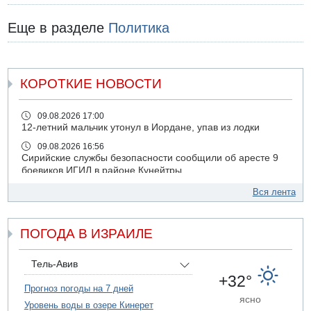
Еще в разделе
Политика
КОРОТКИЕ НОВОСТИ
09.08.2026 17:00
12-летний мальчик утонул в Иордане, упав из лодки
09.08.2026 16:56
Сирийские службы безопасности сообщили об аресте 9
боевиков ИГИЛ в районе Кунейтры
09.08.2026 16:53
Вся лента
Прогноз погоды: с понедельника усиление жары в
удаленных от моря районах Израиля
ПОГОДА В ИЗРАИЛЕ
09.08.2026 15:49
Хуситы сообщили об ударе дроном по саудовскому НПЗ
компании Aramco
Тель-Авив
09.08.2026 14:43
+32°
Умер пятилетний ребенок, забытый в закрытой машине
Прогноз погоды на 7 дней
ясно
в Лоде
Уровень воды в озере Кинерет