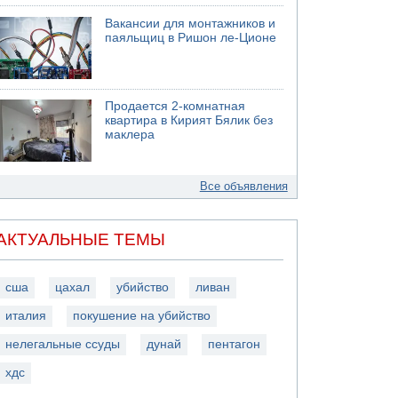
Вакансии для монтажников и
паяльщиц в Ришон ле-Ционе
Продается 2-комнатная
квартира в Кирият Бялик без
маклера
Все объявления
АКТУАЛЬНЫЕ ТЕМЫ
сша
цахал
убийство
ливан
италия
покушение на убийство
нелегальные ссуды
дунай
пентагон
хдс