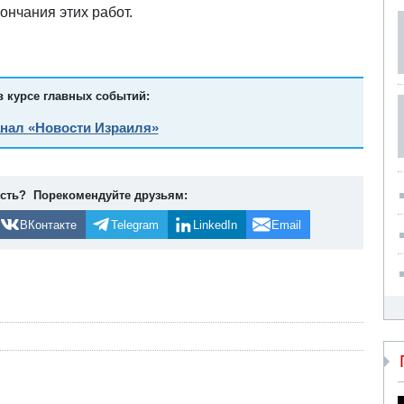
ончания этих работ.
в курсе главных событий:
анал «Новости Израиля»
ость? Порекомендуйте друзьям:
ВКонтакте
Telegram
LinkedIn
Email