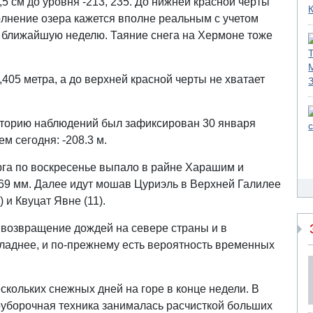
5 см до уровня -213, 235. До нижней красной черты
полнение озера кажется вполне реальным с учетом
 ближайшую неделю. Таяние снега на Хермоне тоже
405 метра, а до верхней красной черты не хватает
сторию наблюдений был зафиксирован 30 января
ем сегодня: -208.3 м.
рга по воскресенье выпало в райне Харашим и
 69 мм. Далее идут мошав Цуриэль в Верхней Галилее
) и Квуцат Явне (11).
возвращение дождей на севере страны и в
хладнее, и по-прежнему есть вероятность временных
кольких снежных дней на горе в конце недели. В
оуборочная техника занималась расчисткой больших