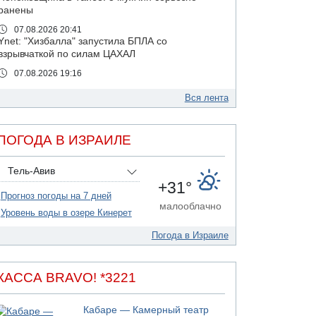
ранены
07.08.2026 20:41
Ynet: "Хизбалла" запустила БПЛА со
взрывчаткой по силам ЦАХАЛ
07.08.2026 19:16
ДТП в Ашдоде: тяжело ранены двое
маленьких детей
Вся лента
07.08.2026 19:14
Скончался водитель, врезавшийся в стену в
ПОГОДА В ИЗРАИЛЕ
Иерусалиме
07.08.2026 17:57
Тель-Авив
Подозреваемый в домогательствах в хостеле
+31°
- Гильбоа Дахан
Прогноз погоды на 7 дней
07.08.2026 17:55
малооблачно
Уровень воды в озере Кинерет
Обнародовано имя полицейского,
подозреваемого в коррупционных
Погода в Израиле
отношениях с Йоавом Элиаси
07.08.2026 17:51
БАГАЦ отказался заморозить лишение
КАССА BRAVO! *3221
налоговых льгот для уклонистов-харедим
07.08.2026 17:48
Кабаре — Камерный театр