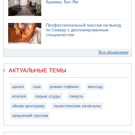
Ашикма, Бат-Ям
Профессиональный массаж на выезд
по Северу с дипломированным
специалистом
Все объявления
АКТУАЛЬНЫЕ ТЕМЫ
цахал
сша
роман гофман
моссад
италия
серые ссуды
смерть
эйнав ценгаукер
палестинские нелегалы
ормузский пролив