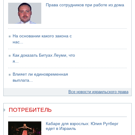
Права сотрудников при работе из дома
06.08.2026 12:06
США не будут давить на Израиль в вопросе Ливана
06.08.2026 11:41
Трое подростков ограбили сексшоп в Холоне
На основании какого закона с
нас...
Как доказать Битуах Леуми, что
я...
Влияет ли единовременная
выплата...
Все новости израильского права
ПОТРЕБИТЕЛЬ
Кабаре для взрослых: Юлия Рутберг
едет в Израиль