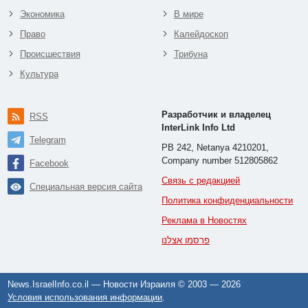
Экономика
В мире
Право
Калейдоскоп
Происшествия
Трибуна
Культура
Разработчик и владелец
RSS
InterLink Info Ltd
Telegram
PB 242, Netanya 4210201,
Company number 512805862
Facebook
Связь с редакцией
Специальная версия сайта
Политика конфиденциальности
Реклама в Новостях
פרסמו אצלנו
News.IsraelInfo.co.il — Новости Израиля © 2003 —
2026
Условия использования информации
.