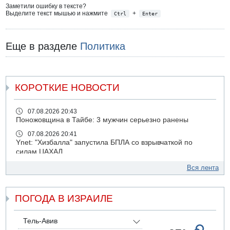
Заметили ошибку в тексте?
Выделите текст мышью и нажмите
+
Ctrl
Enter
Еще в разделе
Политика
КОРОТКИЕ НОВОСТИ
07.08.2026 20:43
Поножовщина в Тайбе: 3 мужчин серьезно ранены
07.08.2026 20:41
Ynet: "Хизбалла" запустила БПЛА со взрывчаткой по
силам ЦАХАЛ
07.08.2026 19:16
Вся лента
ДТП в Ашдоде: тяжело ранены двое маленьких детей
07.08.2026 19:14
ПОГОДА В ИЗРАИЛЕ
Скончался водитель, врезавшийся в стену в
Иерусалиме
07.08.2026 17:57
Тель-Авив
Подозреваемый в домогательствах в хостеле - Гильбоа