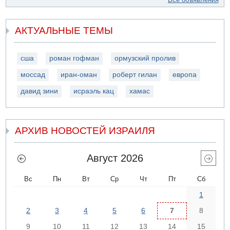
АКТУАЛЬНЫЕ ТЕМЫ
сша
роман гофман
ормузский пролив
моссад
иран-оман
роберт гилан
европа
давид зини
исраэль кац
хамас
АРХИВ НОВОСТЕЙ ИЗРАИЛЯ
Август 2026
Вс
Пн
Вт
Ср
Чт
Пт
Сб
1
2
3
4
5
6
7
8
9
10
11
12
13
14
15