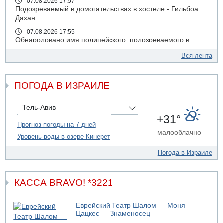
07.08.2026 17:57
Подозреваемый в домогательствах в хостеле - Гильбоа
Дахан
07.08.2026 17:55
Обнародовано имя полицейского, подозреваемого в
коррупционных отношениях с Йоавом Элиаси
Вся лента
07.08.2026 17:51
БАГАЦ отказался заморозить лишение налоговых льгот
для уклонистов-харедим
ПОГОДА В ИЗРАИЛЕ
07.08.2026 17:48
В Иерусалиме водитель врезался в забор и серьезно
Тель-Авив
пострадал
+31°
Прогноз погоды на 7 дней
07.08.2026 13:47
малооблачно
Ливанская армия сообщила о ранении солдата
Уровень воды в озере Кинерет
07.08.2026 13:39
Погода в Израиле
Моджтаба Хаменеи в плохом состоянии
07.08.2026 11:55
Министр обороны ушел с заседания кабинета на
КАССА BRAVO! *3221
свадьбу
07.08.2026 11:05
Еврейский Театр Шалом — Моня
Саудовская Аравия опасается нападения хуситов и
Цацкес — Знаменосец
иракских ополченцев