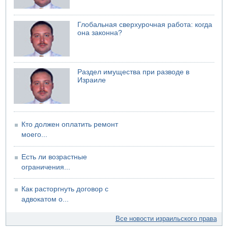
06.08.2026 13:07
Возле Кирьят-Арбы пожар на местности
06.08.2026 12:06
Глобальная сверхурочная работа: когда
США не будут давить на Израиль в вопросе Ливана
она законна?
06.08.2026 11:41
Трое подростков ограбили сексшоп в Холоне
06.08.2026 08:45
Раздел имущества при разводе в
Взрыв в Северном Тель-Авиве
Израиле
06.08.2026 08:11
Украинская атака на российский НПЗ
Кто должен оплатить ремонт
моего...
Есть ли возрастные
ограничения...
Как расторгнуть договор с
адвокатом о...
Все новости израильского права