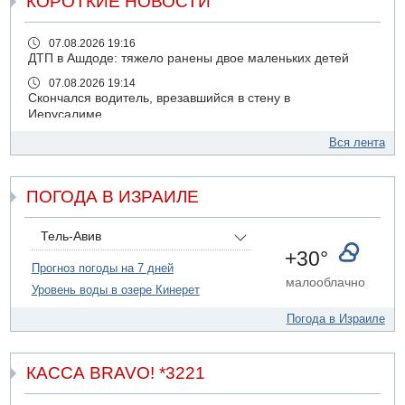
КОРОТКИЕ НОВОСТИ
07.08.2026 19:16
ДТП в Ашдоде: тяжело ранены двое маленьких детей
07.08.2026 19:14
Скончался водитель, врезавшийся в стену в
Иерусалиме
07.08.2026 17:57
Вся лента
Подозреваемый в домогательствах в хостеле - Гильбоа
Дахан
ПОГОДА В ИЗРАИЛЕ
07.08.2026 17:55
Обнародовано имя полицейского, подозреваемого в
коррупционных отношениях с Йоавом Элиаси
Тель-Авив
07.08.2026 17:51
+30°
БАГАЦ отказался заморозить лишение налоговых льгот
Прогноз погоды на 7 дней
малооблачно
для уклонистов-харедим
Уровень воды в озере Кинерет
07.08.2026 17:48
Погода в Израиле
В Иерусалиме водитель врезался в забор и серьезно
пострадал
07.08.2026 13:47
КАССА BRAVO! *3221
Ливанская армия сообщила о ранении солдата
07.08.2026 13:39