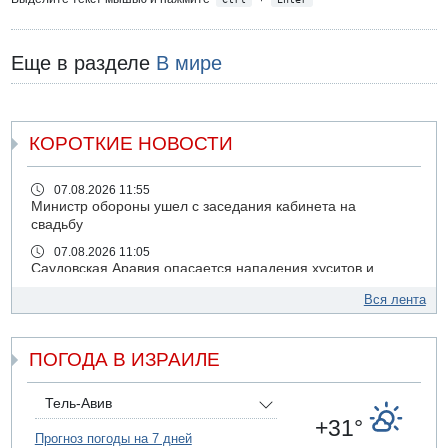
Еще в разделе
В мире
КОРОТКИЕ НОВОСТИ
07.08.2026 11:55
Министр обороны ушел с заседания кабинета на
свадьбу
07.08.2026 11:05
Саудовская Аравия опасается нападения хуситов и
иракских ополченцев
Вся лента
07.08.2026 08:29
В Бат-Яме утонул мужчина
ПОГОДА В ИЗРАИЛЕ
07.08.2026 08:29
Стрельба в школе Таиланда
07.08.2026 06:47
Тель-Авив
Недалеко от Бейт-Шемеша погиб велосипедист
+31°
Прогноз погоды на 7 дней
07.08.2026 06:24