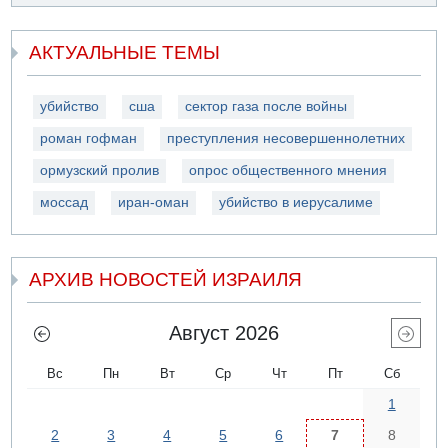
АКТУАЛЬНЫЕ ТЕМЫ
убийство
сша
сектор газа после войны
роман гофман
преступления несовершеннолетних
ормузский пролив
опрос общественного мнения
моссад
иран-оман
убийство в иерусалиме
АРХИВ НОВОСТЕЙ ИЗРАИЛЯ
Август 2026
Вс
Пн
Вт
Ср
Чт
Пт
Сб
1
2
3
4
5
6
7
8