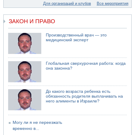
Для организаций и клубов
Все мероприятия
05.08.2026 17:00
Бывший посол Израиля в ООН Гилад Эрдан объявит в
четверг о создании новой политической партии
ЗАКОН И ПРАВО
05.08.2026 13:49
На севере Израиля на берег выбросило тело
Производственный врач — это
05.08.2026 13:32
медицинский эксперт
В России горят новые склады
Глобальная сверхурочная работа: когда
она законна?
До какого возраста ребенка есть
обязанность родителя выплачивать на
него алименты в Израиле?
Могу ли я не переезжать
временно в...