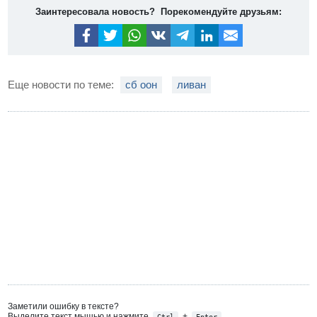
Заинтересовала новость? Порекомендуйте друзьям:
Еще новости по теме:
сб оон
ливан
Заметили ошибку в тексте?
Выделите текст мышью и нажмите
+
Ctrl
Enter