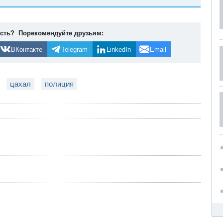
ость? Порекомендуйте друзьям:
ВКонтакте
Telegram
LinkedIn
Email
цахал
полиция