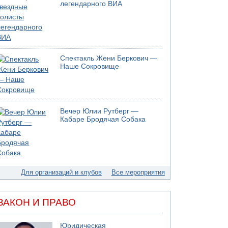
05.08.2026 17:00
легендарного ВИА
Бывший посол Израиля в ООН Гилад Эрдан
объявит в четверг о создании новой
политической партии
05.08.2026 13:49
На севере Израиля на берег выбросило тело
Спектакль Жени Беркович —
05.08.2026 13:32
Наше Сокровище
В России горят новые склады
05.08.2026 10:19
Хуситы сообщают об атаке по Саудовскому
танкеру
Вечер Юлии Рутберг —
05.08.2026 10:16
Кабаре Бродячая Собака
Левые активисты пытались ворваться в офис
"Религиозного сионизма"
05.08.2026 06:42
В Дубае поднимается дым над портом
05.08.2026 06:41
Для организаций и клубов
Все мероприятия
Еще один меморандум для Ирана
ЗАКОН И ПРАВО
Юридическая