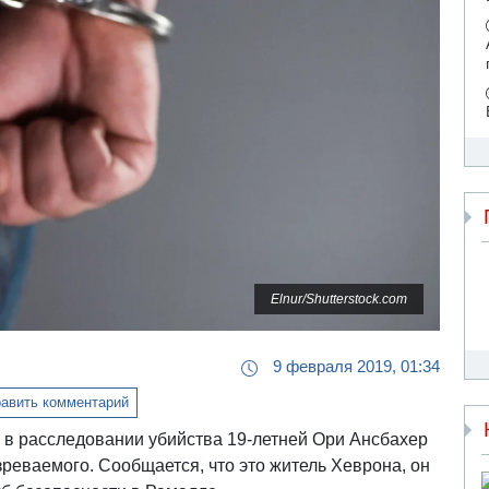
Elnur/Shutterstock.com
9 февраля 2019, 01:34
авить комментарий
 в расследовании убийства 19-летней Ори Ансбахер
реваемого. Сообщается, что это житель Хеврона, он