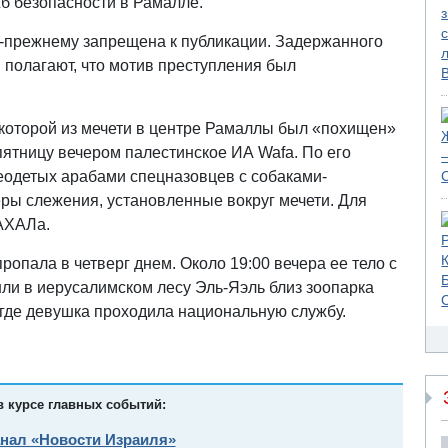
б безопасности в Рамалле.
-прежнему запрещена к публикации. Задержанного
полагают, что мотив преступления был
 которой из мечети в центре Рамаллы был «похищен»
пятницу вечером палестинское ИА Wafa. По его
еодетых арабами спецназовцев с собаками-
ры слежения, установленные вокруг мечети. Для
АХАЛа.
ропала в четверг днем. Около 19:00 вечера ее тело с
 в иерусалимском лесу Эль-Яэль близ зоопарка
 где девушка проходила национальную службу.
в курсе главных событий:
анал «Новости Израиля»