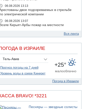
06.08.2026 13:13
Арестованы двое подозреваемых в стрельбе
по электрической компании
06.08.2026 13:07
Возле Кирьят-Арбы пожар на местности
06.08.2026 12:06
Вся лента
США не будут давить на Израиль в вопросе
Ливана
06.08.2026 11:41
ПОГОДА В ИЗРАИЛЕ
Трое подростков ограбили сексшоп в Холоне
06.08.2026 08:45
Тель-Авив
Взрыв в Северном Тель-Авиве
+25°
Прогноз погоды на 7 дней
06.08.2026 08:11
малооблачно
Украинская атака на российский НПЗ
Уровень воды в озере Кинерет
05.08.2026 18:30
Погода в Израиле
Израиль провел испытания системы
противоракетной обороны "Хец"
05.08.2026 18:28
КАССА BRAVO! *3221
МАДА призывает израильтян срочно сдавать
кровь
Песняры — звездные солисты