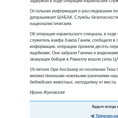
задержан в ходе операции израильских служ
Остальная информация о расследовании по
допрашивает ШАБАК. Службы безопасности 
националистическим.
Об операции израильского спецназа, в ходе
служитель вакфа Хамза Ганем, сообщило в 
информации, операцию провели десять пер
ищейками. Они забрали Ганема и видеокаме
эвакуации бойцов в Рамаллу вошли силы Ц
19-летняя Ори Ансбахер из поселения Ткоа п
множественными ножевыми ранениями нашли
библейских животных, неподалеку от места,
Ирина Жуковская
Будьте всегда 
Telegram-к