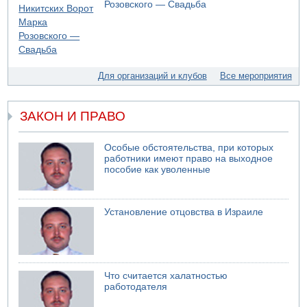
Розовского — Свадьба
05.08.2026 13:32
В России горят новые склады
05.08.2026 10:19
Хуситы сообщают об атаке по Саудовскому танкеру
05.08.2026 10:16
Для организаций и клубов
Все мероприятия
Левые активисты пытались ворваться в офис
"Религиозного сионизма"
ЗАКОН И ПРАВО
Особые обстоятельства, при которых
работники имеют право на выходное
пособие как уволенные
Установление отцовства в Израиле
Что считается халатностью
работодателя