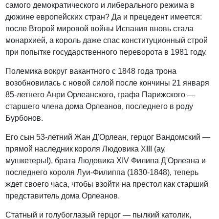
самого демократического и либерального режима в
дюжине европейских стран? Да и прецедент имеется:
после Второй мировой войны Испания вновь стала
монархией, а король даже спас конституционный строй
при попытке государственного переворота в 1981 году.
Полемика вокруг вакантного с 1848 года трона
возобновилась с новой силой после кончины 21 января
85-летнего Анри Орлеанского, графа Парижского —
старшего члена дома Орлеанов, последнего в роду
Бурбонов.
Его сын 53-летний Жан Д'Орлеан, герцог Вандомский —
прямой наследник короля Людовика XIII (ау,
мушкетеры!), брата Людовика XIV Филипа Д'Орлеана и
последнего короля Луи-Филиппа (1830-1848), теперь
ждет своего часа, чтобы взойти на престол как старший
представитель дома Орлеанов.
Статный и голубоглазый герцог — пылкий католик,