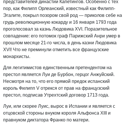
представителей династии Капетингов. Особенно с тех
пор, как Филипп Орлеанский, известный как Филипп-
Эгалите, покрыл позором свой род — приколов себе на
грудь революционную кокарду и 16 января 1793 года
проголосовал за казнь Людовика XVI. Поразительное
совпадение: его потомок граф Парижский Анри умер в
прошлом месяце 21-го числа, в день казни Людовика
XVI! Что не преминули отметить все французские
монархисты.
Для легитимистов единственным претендентом на
престол является Луи де Бурбон, герцог Анжуйский.
Несмотря на то, что его прямой предок испанский
король Филипп V отрекся от прав на французский
престол, подписав Утрехтский договор 1713 года.
Луи, или скорее Луис, вырос в Испании и является с
отцовской стороны внуком короля Альфонса XIII и
правнуком диктатора Франко по матери.