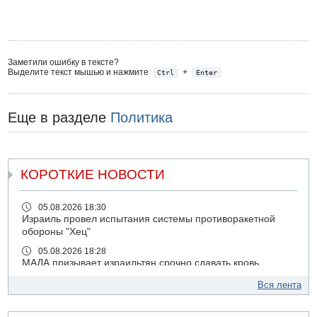
Заметили ошибку в тексте?
Выделите текст мышью и нажмите
+
Ctrl
Enter
Еще в разделе
Политика
КОРОТКИЕ НОВОСТИ
05.08.2026 18:30
Израиль провел испытания системы противоракетной
обороны "Хец"
05.08.2026 18:28
МАДА призывает израильтян срочно сдавать кровь
05.08.2026 17:00
Вся лента
Бывший посол Израиля в ООН Гилад Эрдан объявит в
четверг о создании новой политической партии