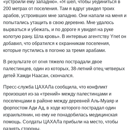
«устроили ему западню». «Я шел, чтобы уединиться в
200 метрах от поселения. Там я вдруг увидел троих
арабов, устроивших мне западню. Они напали на меня и
попытались утащить в свою деревню. Мне удалось
вырваться и убежать, и по дороге я увидел на руке
колотую рану. Шла кровь». В интервью агентству Ynet он
добавил, что обратился к охранникам поселения,
которые пустились в погоню за тремя арабами.
В результате от огня тяжело пострадали двое
палестинцев, один из которых, 38-летний отец четверых
детей Хамди Наасан, скончался.
Пресс-служба ЦАХАЛа сообщила, что конфликт
произошел из-за «трений» между палестинцами и
поселенцами в районе между деревней Аль-Муаяр и
форпостом Ади Ад, в ходе которого пострадал один
израильтянин, но ему не понадобилась медицинская
помощь. Солдаты ЦАХАЛа прибыли на место, чтобы
разнять стороны.