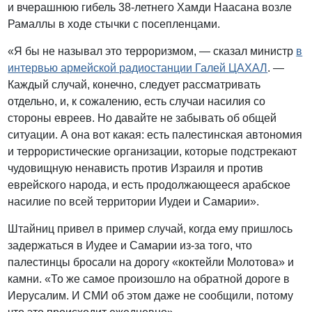
и вчерашнюю гибель 38-летнего Хамди Наасана возле
Рамаллы в ходе стычки с посепленцами.
«Я бы не называл это терроризмом, — сказал министр
в
интервью армейской радиостанции Галей ЦАХАЛ
. —
Каждый случай, конечно, следует рассматривать
отдельно, и, к сожалению, есть случаи насилия со
стороны евреев. Но давайте не забывать об общей
ситуации. А она вот какая: есть палестинская автономия
и террористические организации, которые подстрекают
чудовищную ненависть против Израиля и против
еврейского народа, и есть продолжающееся арабское
насилие по всей территории Иудеи и Самарии».
Штайниц привел в пример случай, когда ему пришлось
задержаться в Иудее и Самарии из-за того, что
палестинцы бросали на дорогу «коктейли Молотова» и
камни. «То же самое произошло на обратной дороге в
Иерусалим. И СМИ об этом даже не сообщили, потому