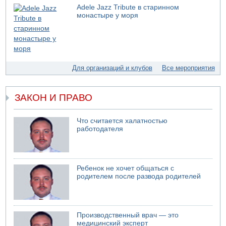
75-летний мужчина получил тяжелые ножевые ранения
Adele Jazz Tribute в старинном
в результате нападения на улице Левински в Тель-
монастыре у моря
Авиве
04.08.2026 13:48
Американцы за пять месяцев израсходовали почти все
запасы ракет
04.08.2026 13:12
Для организаций и клубов
Все мероприятия
Ракетная атака на судно вблизи Омана
04.08.2026 12:29
ЗАКОН И ПРАВО
Малыш обварился супом в Бней-Браке
04.08.2026 10:13
Троих подростков унесло течением на Кинерете
Что считается халатностью
работодателя
04.08.2026 08:45
Атака на склады в Подмосковье и Ленинградской
области
Ребенок не хочет общаться с
родителем после развода родителей
Производственный врач — это
медицинский эксперт