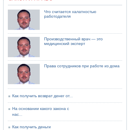
В Бат-Яме утонул мужчина
07.08.2026 08:29
Что считается халатностью
Стрельба в школе Таиланда
работодателя
07.08.2026 06:47
Недалеко от Бейт-Шемеша погиб велосипедист
07.08.2026 06:24
Производственный врач — это
Саудовская Аравия сообщает о нападении хуситов
медицинский эксперт
Права сотрудников при работе из дома
Как получить возврат денег от...
На основании какого закона с
нас...
Как получить деньги