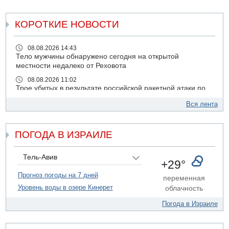
КОРОТКИЕ НОВОСТИ
08.08.2026 14:43
Тело мужчины обнаружено сегодня на открытой
местности недалеко от Реховота
08.08.2026 11:02
Трое убитых в результате российской ракетной атаки по
Киеву
Вся лента
07.08.2026 20:43
Поножовщина в Тайбе: 3 мужчин серьезно ранены
ПОГОДА В ИЗРАИЛЕ
07.08.2026 20:41
Ynet: "Хизбалла" запустила БПЛА со взрывчаткой по
силам ЦАХАЛ
Тель-Авив
+29°
07.08.2026 19:16
ДТП в Ашдоде: тяжело ранены двое маленьких детей
Прогноз погоды на 7 дней
переменная
Уровень воды в озере Кинерет
облачность
07.08.2026 19:14
Скончался водитель, врезавшийся в стену в
Погода в Израиле
Иерусалиме
07.08.2026 17:57
Подозреваемый в домогательствах в хостеле - Гильбоа