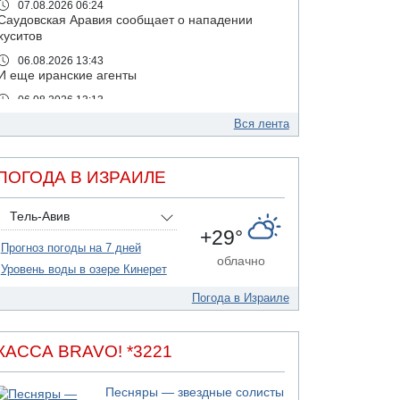
07.08.2026 06:24
Саудовская Аравия сообщает о нападении
хуситов
06.08.2026 13:43
И еще иранские агенты
06.08.2026 13:13
Арестованы двое подозреваемых в стрельбе
Вся лента
по электрической компании
06.08.2026 13:07
Возле Кирьят-Арбы пожар на местности
ПОГОДА В ИЗРАИЛЕ
06.08.2026 12:06
США не будут давить на Израиль в вопросе
Тель-Авив
Ливана
+29°
Прогноз погоды на 7 дней
06.08.2026 11:41
облачно
Трое подростков ограбили сексшоп в Холоне
Уровень воды в озере Кинерет
06.08.2026 08:45
Погода в Израиле
Взрыв в Северном Тель-Авиве
06.08.2026 08:11
Украинская атака на российский НПЗ
КАССА BRAVO! *3221
05.08.2026 18:30
Израиль провел испытания системы
Песняры — звездные солисты
противоракетной обороны "Хец"