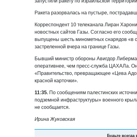
запустили ракету по израильской территории
Ракета разорвалась на пустыре, пострадавш
Корреспондент 10 телеканала Лиран Харони
новостных сайтов Газы. Согласно его сооб
выпущены шесть минометных снарядов «в от
застреленной вчера на границе Газы.
Бывший министр обороны Авигдор Либерман 
оперативнее, чем пресс-служба ЦАХАЛа. Он
«Правительство, превращающее «Цева Адом
красной карточки».
11:35.
По сообщениям палестинских источни
подземной инфраструктуры» военного крыл
не сообщается.
Ирина Жуковская
Будьте всегда 