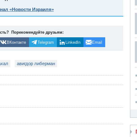
анал «Новости Израиля»
ость? Порекомендуйте друзьям:
ВКонтакте
Telegram
LinkedIn
Email
ахал
авигдор либерман