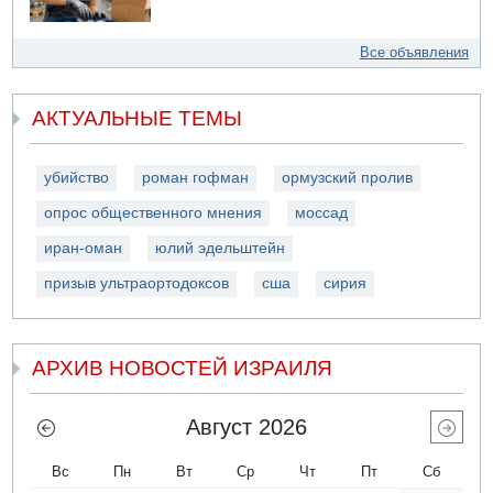
Все объявления
АКТУАЛЬНЫЕ ТЕМЫ
убийство
роман гофман
ормузский пролив
опрос общественного мнения
моссад
иран-оман
юлий эдельштейн
призыв ультраортодоксов
сша
сирия
АРХИВ НОВОСТЕЙ ИЗРАИЛЯ
Август 2026
Вс
Пн
Вт
Ср
Чт
Пт
Сб