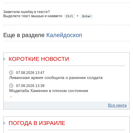
Заметили ошибку в тексте?
Выделите текст мышью и нажмите
+
Ctrl
Enter
Еще в разделе
Калейдоскоп
КОРОТКИЕ НОВОСТИ
07.08.2026 13:47
Ливанская армия сообщила о ранении солдата
07.08.2026 13:39
Моджтаба Хаменеи в плохом состоянии
07.08.2026 11:55
Министр обороны ушел с заседания кабинета на
Вся лента
свадьбу
07.08.2026 11:05
ПОГОДА В ИЗРАИЛЕ
Саудовская Аравия опасается нападения хуситов и
иракских ополченцев