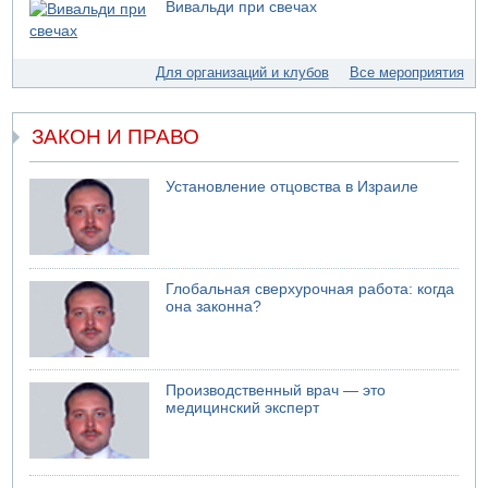
Вивальди при свечах
06.08.2026 08:11
Украинская атака на российский НПЗ
05.08.2026 18:30
Для организаций и клубов
Все мероприятия
Израиль провел испытания системы противоракетной
обороны "Хец"
ЗАКОН И ПРАВО
05.08.2026 18:28
МАДА призывает израильтян срочно сдавать кровь
05.08.2026 17:00
Установление отцовства в Израиле
Бывший посол Израиля в ООН Гилад Эрдан объявит в
четверг о создании новой политической партии
Глобальная сверхурочная работа: когда
она законна?
Производственный врач — это
медицинский эксперт