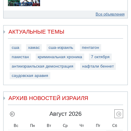
Все объявления
АКТУАЛЬНЫЕ ТЕМЫ
сша
хамас
сша-израиль
пентагон
пакистан
криминальная хроника
7 октября
антиизраильская демонстрация
нафтали беннет
саудовская аравия
АРХИВ НОВОСТЕЙ ИЗРАИЛЯ
Август 2026
Вс
Пн
Вт
Ср
Чт
Пт
Сб