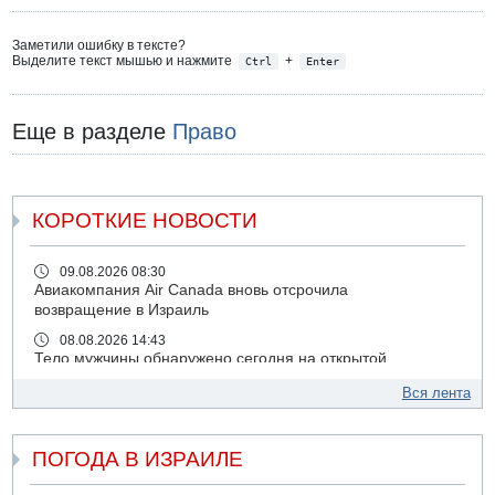
Заметили ошибку в тексте?
Выделите текст мышью и нажмите
+
Ctrl
Enter
Еще в разделе
Право
КОРОТКИЕ НОВОСТИ
09.08.2026 08:30
Авиакомпания Air Canada вновь отсрочила
возвращение в Израиль
08.08.2026 14:43
Тело мужчины обнаружено сегодня на открытой
местности недалеко от Реховота
Вся лента
08.08.2026 11:02
Трое убитых в результате российской ракетной атаки по
Киеву
ПОГОДА В ИЗРАИЛЕ
07.08.2026 20:43