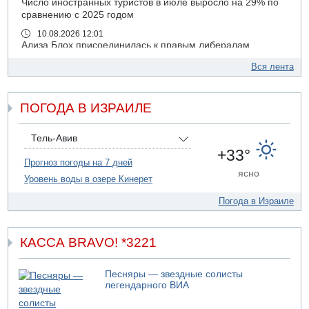
Число иностранных туристов в июле выросло на 29% по
сравнению с 2025 годом
10.08.2026 12:01
Ализа Блох присоединилась к правым либералам
09.08.2026 21:03
Вся лента
На 4-м шоссе погиб под колесами автомобиля мужчина
лет 50
ПОГОДА В ИЗРАИЛЕ
09.08.2026 20:04
Сын экс-депутата от партии ШАС арестован за
хранение незаконного оружия и наркотиков
Тель-Авив
09.08.2026 19:36
+33°
16-летний подросток разбился насмерть при падении
Прогноз погоды на 7 дней
ясно
со скалы в районе пещеры Кешет
Уровень воды в озере Кинерет
09.08.2026 19:13
Погода в Израиле
16-летний подросток упал со скалы в районе пещеры
Кешет (Верхняя Галилея)
09.08.2026 19:10
КАССА BRAVO! *3221
Двое погибших при столкновении автомобилей на 1
шоссе
Песняры — звездные солисты
09.08.2026 18:30
легендарного ВИА
Пресс-служба ЦАХАЛа сообщила об уничтожении
подземного арсенала "Хизбаллы"