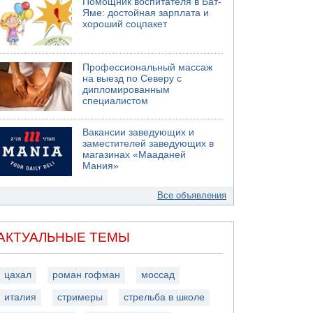
Помощник воспитателя в Бат-
Яме: достойная зарплата и
хороший соцпакет
Профессиональный массаж
на выезд по Северу с
дипломированным
специалистом
Вакансии заведующих и
заместителей заведующих в
магазинах «Мааданей
Мания»
Все объявления
АКТУАЛЬНЫЕ ТЕМЫ
цахал
роман гофман
моссад
италия
стримеры
стрельба в школе