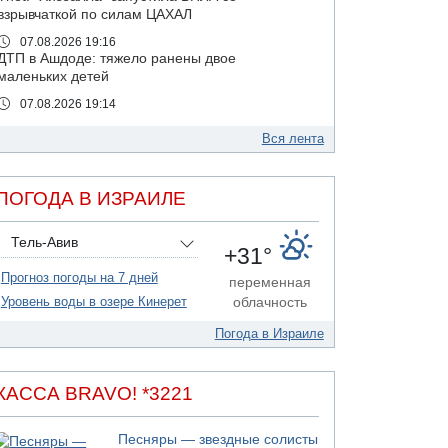
взрывчаткой по силам ЦАХАЛ
07.08.2026 19:16
ДТП в Ашдоде: тяжело ранены двое
маленьких детей
07.08.2026 19:14
Скончался водитель, врезавшийся в стену в
Иерусалиме
Вся лента
07.08.2026 17:57
Подозреваемый в домогательствах в хостеле
ПОГОДА В ИЗРАИЛЕ
- Гильбоа Дахан
07.08.2026 17:55
Тель-Авив
Обнародовано имя полицейского,
+31°
подозреваемого в коррупционных
Прогноз погоды на 7 дней
отношениях с Йоавом Элиаси
переменная
Уровень воды в озере Кинерет
облачность
07.08.2026 17:51
БАГАЦ отказался заморозить лишение
Погода в Израиле
налоговых льгот для уклонистов-харедим
07.08.2026 17:48
В Иерусалиме водитель врезался в забор и
КАССА BRAVO! *3221
серьезно пострадал
07.08.2026 13:47
Песняры — звездные солисты