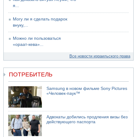
БАГАЦ отказался заморозить лишение налоговых льгот
я...
для уклонистов-харедим
07.08.2026 17:48
Могу ли я сделать подарок
В Иерусалиме водитель врезался в забор и серьезно
внуку,...
пострадал
Можно ли пользоваться
«ораат-кева»...
Все новости израильского права
ПОТРЕБИТЕЛЬ
Samsung в новом фильме Sony Pictures
«Человек-паук™
Адвокаты добились продления визы без
действующего паспорта