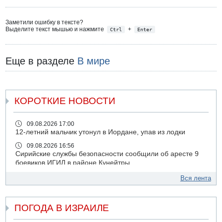
Заметили ошибку в тексте?
Выделите текст мышью и нажмите
+
Ctrl
Enter
Еще в разделе
В мире
КОРОТКИЕ НОВОСТИ
09.08.2026 17:00
12-летний мальчик утонул в Иордане, упав из лодки
09.08.2026 16:56
Сирийские службы безопасности сообщили об аресте 9
боевиков ИГИЛ в районе Кунейтры
09.08.2026 16:53
Вся лента
Прогноз погоды: с понедельника усиление жары в
удаленных от моря районах Израиля
ПОГОДА В ИЗРАИЛЕ
09.08.2026 15:49
Хуситы сообщили об ударе дроном по саудовскому НПЗ