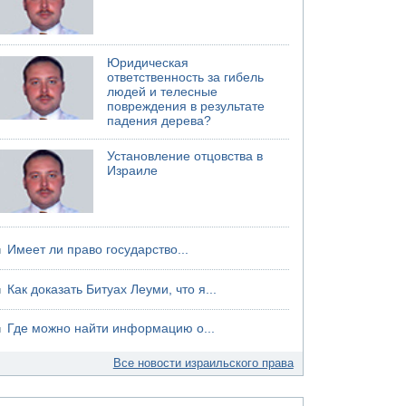
06.08.2026 13:07
Возле Кирьят-Арбы пожар на местности
06.08.2026 12:06
Юридическая
США не будут давить на Израиль в вопросе
ответственность за гибель
Ливана
людей и телесные
повреждения в результате
06.08.2026 11:41
падения дерева?
Трое подростков ограбили сексшоп в Холоне
Установление отцовства в
Израиле
Имеет ли право государство...
Как доказать Битуах Леуми, что я...
Где можно найти информацию о...
Все новости израильского права