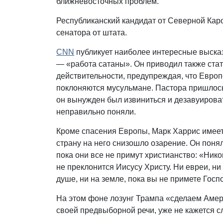
ближневосточных проблем.
Республиканский кандидат от Северной Кар
сенатора от штата.
CNN
публикует наиболее интересные выска
— «работа сатаны». Он приводил также стат
действительности, предупреждая, что Европ
поклоняются мусульмане. Пастора пришлось 
он вынужден был извиниться и дезавуироват
неправильно поняли.
Кроме спасения Европы, Марк Харрис имеет 
страну на него снизошло озарение. Он поня
пока они все не примут христианство: «Нико
не преклонится Иисусу Христу. Ни евреи, ни
душе, ни на земле, пока вы не примете Госп
На этом фоне лозунг Трампа «сделаем Амер
своей предвыборной речи, уже не кажется 