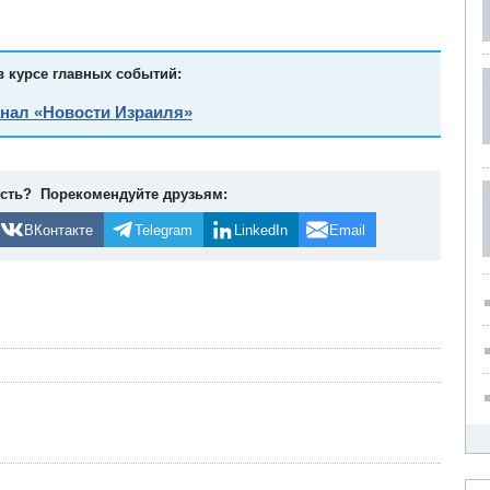
в курсе главных событий:
анал «Новости Израиля»
ость? Порекомендуйте друзьям:
ВКонтакте
Telegram
LinkedIn
Email