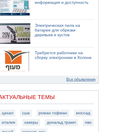
информация и доступность
Электрическая пила на
батарее для обрезки
деревьев и кустов
Требуются работники на
сборку электроники в Холоне
Все объявления
АКТУАЛЬНЫЕ ТЕМЫ
цахал
сша
роман гофман
моссад
италия
хакеры
дональд трамп
пво
дунай
исраэль кац