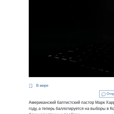
В мире
Отпр
Американский баптистский пастор Марк Хар
году, а теперь баллотируется на выборы в 