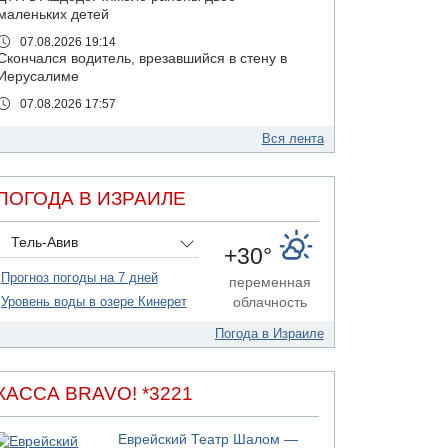
маленьких детей
07.08.2026 19:14
Скончался водитель, врезавшийся в стену в
Иерусалиме
07.08.2026 17:57
Подозреваемый в домогательствах в хостеле
- Гильбоа Дахан
Вся лента
07.08.2026 17:55
Обнародовано имя полицейского,
ПОГОДА В ИЗРАИЛЕ
подозреваемого в коррупционных
отношениях с Йоавом Элиаси
Тель-Авив
07.08.2026 17:51
+30°
БАГАЦ отказался заморозить лишение
Прогноз погоды на 7 дней
налоговых льгот для уклонистов-харедим
переменная
Уровень воды в озере Кинерет
облачность
07.08.2026 17:48
В Иерусалиме водитель врезался в забор и
Погода в Израиле
серьезно пострадал
07.08.2026 13:47
Ливанская армия сообщила о ранении
КАССА BRAVO! *3221
солдата
07.08.2026 13:39
Еврейский Театр Шалом —