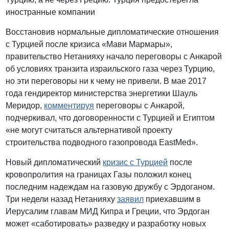
иностранные компании
Восстановив нормальные дипломатические отношения
с Турцией после кризиса «Мави Мармары»,
правительство Нетанияху начало переговоры с Анкарой
об условиях транзита израильского газа через Турцию,
но эти переговоры ни к чему не привели. В мае 2017
года гендиректор министерства энергетики Шауль
Меридор,
комментируя
переговоры с Анкарой,
подчеркивал, что договоренности с Турцией и Египтом
«не могут считаться альтернативой проекту
строительства подводного газопровода EastMed».
Новый дипломатический
кризис с Турцией
после
кровопролития на границах Газы положил конец
последним надеждам на газовую дружбу с Эрдоганом.
Три недели назад Нетанияху
заявил
приехавшим в
Иерусалим главам МИД Кипра и Греции, что Эрдоган
может «саботировать» разведку и разработку новых