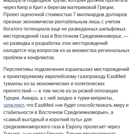
маршрута подводной трубы, которая должна пролегать
через Кипр и Крит к берегам материковой Греции.
Проект оценочной стоимостью 7 миллиардов долларов
признан экономически рентабельным лишь с учетом
богатого потенциала еще не разведанных шельфовых
месторождений газа в Восточном Средиземноморье, —
но разведка и разработка этих месторождений
находится под вопросом из-за множества региональных
проблем и конфликтов.
Перспективы подключения израильских месторождений
к проектируемому европейскому газопроводу EastMed
туманны из-за экономических и политических
препятствий — в том числе из-за резкой оппозиции
Турции. Анкара, а с ней заодно и турки-киприоты,
заявляют
, что EastMed «не будет способствовать миру и
стабильности в Восточном Средиземноморье», а
«самый выгодный и короткий путь» для
средиземноморского газа в Европу пролегает через
Турцию, а не через Грецию. Турция предостерегла