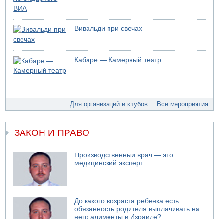
05.08.2026 13:49
На севере Израиля на берег выбросило тело
Вивальди при свечах
05.08.2026 13:32
В России горят новые склады
05.08.2026 10:19
Кабаре — Камерный театр
Хуситы сообщают об атаке по Саудовскому танкеру
05.08.2026 10:16
Левые активисты пытались ворваться в офис
"Религиозного сионизма"
Для организаций и клубов
Все мероприятия
05.08.2026 06:42
В Дубае поднимается дым над портом
05.08.2026 06:41
ЗАКОН И ПРАВО
Еще один меморандум для Ирана
Производственный врач — это
медицинский эксперт
До какого возраста ребенка есть
обязанность родителя выплачивать на
него алименты в Израиле?