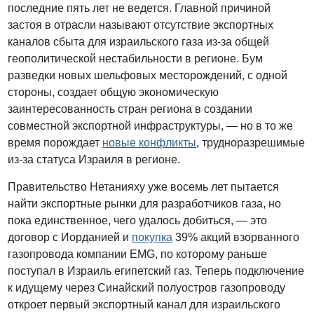
последние пять лет не ведется. Главной причиной
застоя в отрасли называют отсутствие экспортных
каналов сбыта для израильского газа из-за общей
геополитической нестабильности в регионе. Бум
разведки новых шельфовых месторождений, с одной
стороны, создает общую экономическую
заинтересованность стран региона в создании
совместной экспортной инфраструктуры, — но в то же
время порождает
новые конфликты
, трудноразрешимые
из-за статуса Израиля в регионе.
Правительство Нетанияху уже восемь лет пытается
найти экспортные рынки для разработчиков газа, но
пока единственное, чего удалось добиться, — это
договор с Иорданией и
покупка
39% акций взорванного
газопровода компании EMG, по которому раньше
поступал в Израиль египетский газ. Теперь подключение
к идущему через Синайский полуостров газопроводу
откроет первый экспортный канал для израильского