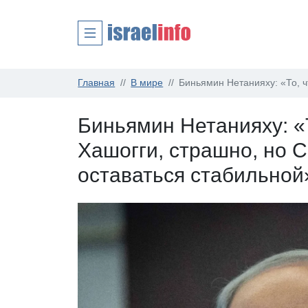
Главная
В мире
Биньямин Нетанияху: «То, ч
Биньямин Нетанияху: «
Хашогги, страшно, но 
оставаться стабильной