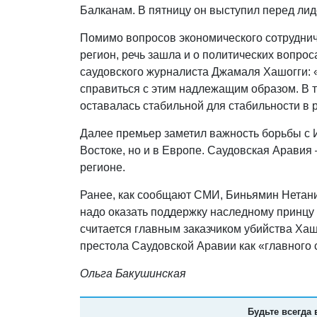
Балканам. В пятницу он выступил перед ли
Помимо вопросов экономического сотрудничес
регион, речь зашла и о политических вопро
саудовского журналиста Джамаля Хашогги: «
справиться с этим надлежащим образом. В т
оставалась стабильной для стабильности в р
Далее премьер заметил важность борьбы с 
Востоке, но и в Европе. Саудовская Арави
регионе.
Ранее, как сообщают СМИ, Биньямин Нетан
надо оказать поддержку наследному принцу
считается главным заказчиком убийства Хаш
престола Саудовской Аравии как «главного 
Ольга Бакушинская
Будьте всегда 