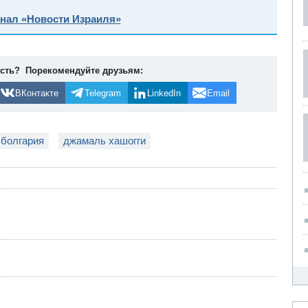
анал «Новости Израиля»
ость? Порекомендуйте друзьям:
ВКонтакте
Telegram
LinkedIn
Email
болгария
джамаль хашогги