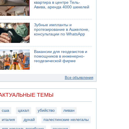
квартира в центре Тель-
Авива, аренда 4000 шекелей
Зубные импланты и
протезирование в Ашкелоне,
консультации по WhatsApp
Вакансии для геодезистов и
помощников в инженерно-
геодезической фирме
Все объявления
АКТУАЛЬНЫЕ ТЕМЫ
сша
цахал
убийство
ливан
италия
дунай
палестинские нелегалы
дтп израиль погибшие
геноцид