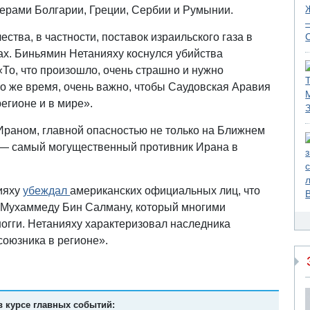
дерами Болгарии, Греции, Сербии и Румынии.
тва, в частности, поставок израильского газа в
сах. Биньямин Нетанияху коснулся убийства
То, что произошло, очень страшно и нужно
о же время, очень важно, чтобы Саудовская Аравия
егионе и в мире».
Ираном, главной опасностью не только на Ближнем
я — самый могущественный противник Ирана в
ияху
убеждал
американских официальных лиц, что
 Мухаммеду Бин Салману, который многими
огги. Нетанияху характеризовал наследника
союзника в регионе».
в курсе главных событий: