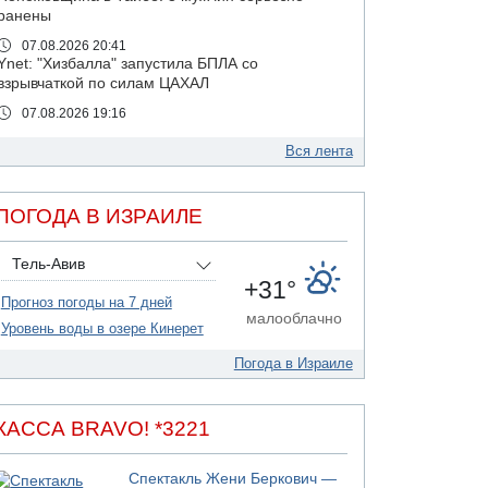
ранены
07.08.2026 20:41
Ynet: "Хизбалла" запустила БПЛА со
взрывчаткой по силам ЦАХАЛ
07.08.2026 19:16
ДТП в Ашдоде: тяжело ранены двое
маленьких детей
Вся лента
07.08.2026 19:14
Скончался водитель, врезавшийся в стену в
ПОГОДА В ИЗРАИЛЕ
Иерусалиме
07.08.2026 17:57
Тель-Авив
Подозреваемый в домогательствах в хостеле
+31°
- Гильбоа Дахан
Прогноз погоды на 7 дней
07.08.2026 17:55
малооблачно
Уровень воды в озере Кинерет
Обнародовано имя полицейского,
подозреваемого в коррупционных
Погода в Израиле
отношениях с Йоавом Элиаси
07.08.2026 17:51
БАГАЦ отказался заморозить лишение
КАССА BRAVO! *3221
налоговых льгот для уклонистов-харедим
07.08.2026 17:48
Спектакль Жени Беркович —