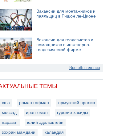
Вакансии для монтажников и
паяльщиц в Ришон ле-Ционе
Вакансии для геодезистов и
помощников в инженерно-
геодезической фирме
Все объявления
АКТУАЛЬНЫЕ ТЕМЫ
сша
роман гофман
ормузский пролив
моссад
иран-оман
гурские хасиды
паразит
юлий эдельштейн
зохран мамдани
каландия