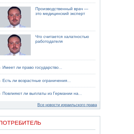
06.08.2026 13:07
Производственный врач —
Возле Кирьят-Арбы пожар на местности
это медицинский эксперт
06.08.2026 12:06
США не будут давить на Израиль в вопросе
Ливана
Что считается халатностью
06.08.2026 11:41
работодателя
Трое подростков ограбили сексшоп в Холоне
Имеет ли право государство...
Есть ли возрастные ограничения...
Повлияют ли выплаты из Германии на...
Все новости израильского права
ПОТРЕБИТЕЛЬ