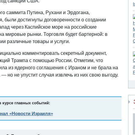
бход санкций США.
ого саммита Путина, Рухани и Эрдогана,
я, были достигнуты договоренности о создании
апад через Каспийское море на российские
а мировые рынки. Торговля будет бартерной: в
сии различные товары и услуги.
ициально комментировать секретный документ,
ций Трампа с помощью России. Отметим, что
дила из ядерного соглашения с Ираном и не брала на
— но не упустит случая извлечь из них свою выгоду.
в курсе главных событий:
анал «Новости Израиля»