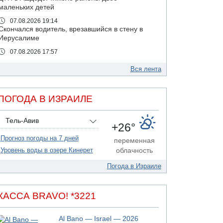
маленьких детей
07.08.2026 19:14
Скончался водитель, врезавшийся в стену в
Иерусалиме
07.08.2026 17:57
Подозреваемый в домогательствах в хостеле
- Гильбоа Дахан
Вся лента
07.08.2026 17:55
Обнародовано имя полицейского,
ПОГОДА В ИЗРАИЛЕ
подозреваемого в коррупционных
отношениях с Йоавом Элиаси
Тель-Авив
07.08.2026 17:51
+26°
БАГАЦ отказался заморозить лишение
Прогноз погоды на 7 дней
налоговых льгот для уклонистов-харедим
переменная
Уровень воды в озере Кинерет
облачность
07.08.2026 17:48
В Иерусалиме водитель врезался в забор и
Погода в Израиле
серьезно пострадал
07.08.2026 13:47
Ливанская армия сообщила о ранении
КАССА BRAVO! *3221
солдата
07.08.2026 13:39
Al Bano — Israel — 2026