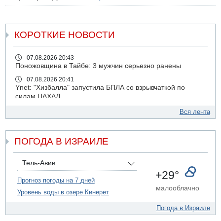
КОРОТКИЕ НОВОСТИ
07.08.2026 20:43
Поножовщина в Тайбе: 3 мужчин серьезно ранены
07.08.2026 20:41
Ynet: "Хизбалла" запустила БПЛА со взрывчаткой по
силам ЦАХАЛ
07.08.2026 19:16
Вся лента
ДТП в Ашдоде: тяжело ранены двое маленьких детей
07.08.2026 19:14
ПОГОДА В ИЗРАИЛЕ
Скончался водитель, врезавшийся в стену в
Иерусалиме
07.08.2026 17:57
Тель-Авив
Подозреваемый в домогательствах в хостеле - Гильбоа
+29°
Дахан
Прогноз погоды на 7 дней
малооблачно
Уровень воды в озере Кинерет
07.08.2026 17:55
Обнародовано имя полицейского, подозреваемого в
Погода в Израиле
коррупционных отношениях с Йоавом Элиаси