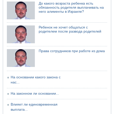
До какого возраста ребенка есть
07.08.2026 06:24
обязанность родителя выплачивать на
Саудовская Аравия сообщает о нападении хуситов
него алименты в Израиле?
06.08.2026 13:43
И еще иранские агенты
Ребенок не хочет общаться с
06.08.2026 13:13
родителем после развода родителей
Арестованы двое подозреваемых в стрельбе по
электрической компании
06.08.2026 13:07
Возле Кирьят-Арбы пожар на местности
Права сотрудников при работе из дома
06.08.2026 12:06
США не будут давить на Израиль в вопросе Ливана
06.08.2026 11:41
Трое подростков ограбили сексшоп в Холоне
На основании какого закона с
нас...
На законном ли основании...
Влияет ли единовременная
выплата...