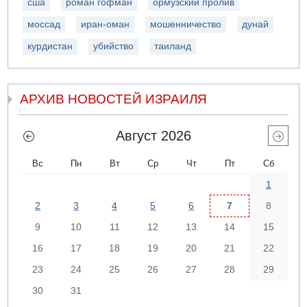
сша
роман гофман
ормузский пролив
моссад
иран-оман
мошенничество
дунай
курдистан
убийство
таиланд
АРХИВ НОВОСТЕЙ ИЗРАИЛЯ
Август 2026
Вс
Пн
Вт
Ср
Чт
Пт
Сб
1
2
3
4
5
6
7
8
9
10
11
12
13
14
15
16
17
18
19
20
21
22
23
24
25
26
27
28
29
30
31