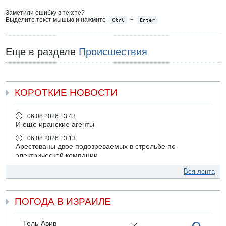
Заметили ошибку в тексте?
Выделите текст мышью и нажмите
+
Ctrl
Enter
Еще в разделе
Происшествия
КОРОТКИЕ НОВОСТИ
06.08.2026 13:43
И еще иранские агенты
06.08.2026 13:13
Арестованы двое подозреваемых в стрельбе по
электрической компании
06.08.2026 13:07
Вся лента
Возле Кирьят-Арбы пожар на местности
06.08.2026 12:06
ПОГОДА В ИЗРАИЛЕ
США не будут давить на Израиль в вопросе Ливана
06.08.2026 11:41
Трое подростков ограбили сексшоп в Холоне
Тель-Авив