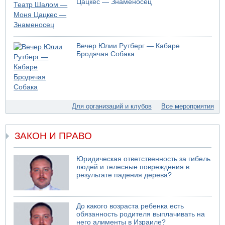
Цацкес — Знаменосец
В России горят новые склады
05.08.2026 10:19
Хуситы сообщают об атаке по Саудовскому танкеру
05.08.2026 10:16
Вечер Юлии Рутберг — Кабаре
Левые активисты пытались ворваться в офис
Бродячая Собака
"Религиозного сионизма"
05.08.2026 06:42
В Дубае поднимается дым над портом
05.08.2026 06:41
Еще один меморандум для Ирана
Для организаций и клубов
Все мероприятия
ЗАКОН И ПРАВО
Юридическая ответственность за гибель
людей и телесные повреждения в
результате падения дерева?
До какого возраста ребенка есть
обязанность родителя выплачивать на
него алименты в Израиле?