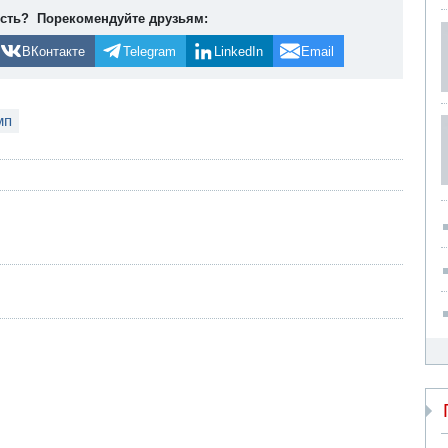
ость? Порекомендуйте друзьям:
ВКонтакте
Telegram
LinkedIn
Email
мп