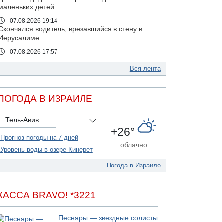
маленьких детей
07.08.2026 19:14
Скончался водитель, врезавшийся в стену в
Иерусалиме
07.08.2026 17:57
Подозреваемый в домогательствах в хостеле
- Гильбоа Дахан
Вся лента
07.08.2026 17:55
Обнародовано имя полицейского,
ПОГОДА В ИЗРАИЛЕ
подозреваемого в коррупционных
отношениях с Йоавом Элиаси
Тель-Авив
07.08.2026 17:51
+26°
БАГАЦ отказался заморозить лишение
Прогноз погоды на 7 дней
налоговых льгот для уклонистов-харедим
облачно
Уровень воды в озере Кинерет
07.08.2026 17:48
В Иерусалиме водитель врезался в забор и
Погода в Израиле
серьезно пострадал
07.08.2026 13:47
Ливанская армия сообщила о ранении
КАССА BRAVO! *3221
солдата
07.08.2026 13:39
Песняры — звездные солисты