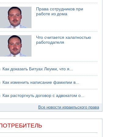
06.08.2026 13:07
Права сотрудников при
Возле Кирьят-Арбы пожар на местности
работе из дома
06.08.2026 12:06
США не будут давить на Израиль в вопросе
Ливана
Что считается халатностью
06.08.2026 11:41
работодателя
Трое подростков ограбили сексшоп в Холоне
Как доказать Битуах Леуми, что я...
Как изменить написание фамилии в...
Как расторгнуть договор с адвокатом о...
Все новости израильского права
ПОТРЕБИТЕЛЬ