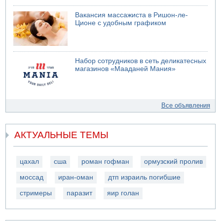
Вакансия массажиста в Ришон-ле-
Ционе с удобным графиком
Набор сотрудников в сеть деликатесных
магазинов «Мааданей Мания»
Все объявления
АКТУАЛЬНЫЕ ТЕМЫ
цахал
сша
роман гофман
ормузский пролив
моссад
иран-оман
дтп израиль погибшие
стримеры
паразит
яир голан