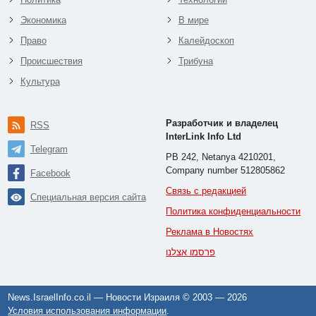
Экономика
В мире
Право
Калейдоскоп
Происшествия
Трибуна
Культура
Разработчик и владелец
RSS
InterLink Info Ltd
Telegram
PB 242, Netanya 4210201,
Company number 512805862
Facebook
Связь с редакцией
Специальная версия сайта
Политика конфиденциальности
Реклама в Новостях
פרסמו אצלנו
News.IsraelInfo.co.il — Новости Израиля © 2003 —
2026
Условия использования информации
.