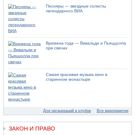
08.08.2026 14:43
Тело мужчины обнаружено сегодня на открытой
Песняры — звездные солисты
местности недалеко от Реховота
легендарного ВИА
08.08.2026 11:02
Трое убитых в результате российской ракетной атаки по
Киеву
07.08.2026 20:43
Поножовщина в Тайбе: 3 мужчин серьезно ранены
Времена года — Вивальди и Пьяццолла
при свечах
07.08.2026 20:41
Ynet: "Хизбалла" запустила БПЛА со взрывчаткой по
силам ЦАХАЛ
07.08.2026 19:16
ДТП в Ашдоде: тяжело ранены двое маленьких детей
Самая красивая музыка кино в
старинном монастыре
07.08.2026 19:14
Скончался водитель, врезавшийся в стену в
Иерусалиме
07.08.2026 17:57
Подозреваемый в домогательствах в хостеле - Гильбоа
Для организаций и клубов
Все мероприятия
Дахан
07.08.2026 17:55
Обнародовано имя полицейского, подозреваемого в
ЗАКОН И ПРАВО
коррупционных отношениях с Йоавом Элиаси