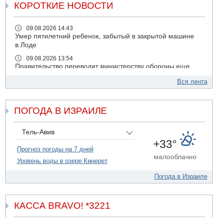
КОРОТКИЕ НОВОСТИ
09.08.2026 14:43
Умер пятилетний ребенок, забытый в закрытой машине
в Лоде
09.08.2026 13:54
Правительство переводит министерству обороны еще
миллиард шекелей сверх утвержденного бюджета "на
Вся лента
срочные секретные нужды"
09.08.2026 13:46
В больнице "Шамир" борются за жизнь забытого в
ПОГОДА В ИЗРАИЛЕ
закрытой машине пятилетнего ребенка
09.08.2026 13:38
Тель-Авив
NYT: Хизбалла переживает самый серьезный
+33°
финансовый кризис за многие годы
Прогноз погоды на 7 дней
малооблачно
09.08.2026 13:29
Уровень воды в озере Кинерет
Трагедия в Мексике: четырехлетний израильский
ребенок утонул, упав в бассейн
Погода в Израиле
09.08.2026 08:30
Авиакомпания Air Canada вновь отсрочила
КАССА BRAVO! *3221
возвращение в Израиль