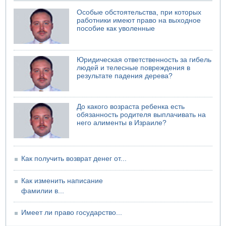
07.08.2026 17:51
Особые обстоятельства, при которых
БАГАЦ отказался заморозить лишение налоговых льгот
работники имеют право на выходное
для уклонистов-харедим
пособие как уволенные
07.08.2026 17:48
В Иерусалиме водитель врезался в забор и серьезно
пострадал
Юридическая ответственность за гибель
людей и телесные повреждения в
результате падения дерева?
До какого возраста ребенка есть
обязанность родителя выплачивать на
него алименты в Израиле?
Как получить возврат денег от...
Как изменить написание
фамилии в...
Имеет ли право государство...