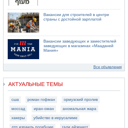
Вакансии для строителей в центре
страны с достойной зарплатой
Вакансии заведующих и заместителей
заведующих в магазинах «Мааданей
Мания»
Все объявления
АКТУАЛЬНЫЕ ТЕМЫ
сша
роман гофман
ормузский пролив
моссад
иран-оман
аномальная жара
хакеры
убийство в иерусалиме
дтп израиль погибшие
гади айзенкот