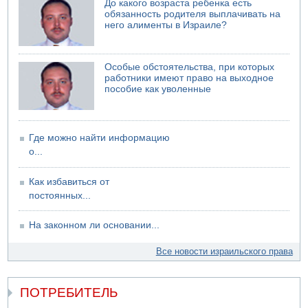
06.08.2026 13:13
До какого возраста ребенка есть
Арестованы двое подозреваемых в стрельбе по
обязанность родителя выплачивать на
электрической компании
него алименты в Израиле?
06.08.2026 13:07
Возле Кирьят-Арбы пожар на местности
Особые обстоятельства, при которых
06.08.2026 12:06
работники имеют право на выходное
США не будут давить на Израиль в вопросе Ливана
пособие как уволенные
06.08.2026 11:41
Трое подростков ограбили сексшоп в Холоне
Где можно найти информацию
о...
Как избавиться от
постоянных...
На законном ли основании...
Все новости израильского права
ПОТРЕБИТЕЛЬ