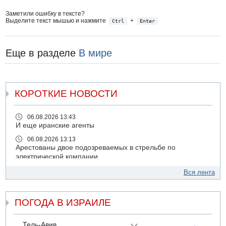
Заметили ошибку в тексте?
Выделите текст мышью и нажмите
+
Ctrl
Enter
Еще в разделе
В мире
КОРОТКИЕ НОВОСТИ
06.08.2026 13:43
И еще иранские агенты
06.08.2026 13:13
Арестованы двое подозреваемых в стрельбе по
электрической компании
06.08.2026 13:07
Вся лента
Возле Кирьят-Арбы пожар на местности
06.08.2026 12:06
ПОГОДА В ИЗРАИЛЕ
США не будут давить на Израиль в вопросе Ливана
06.08.2026 11:41
Трое подростков ограбили сексшоп в Холоне
Тель-Авив