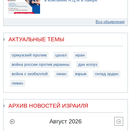
в компанию А.Ц.М в Хайфе
Все объявления
АКТУАЛЬНЫЕ ТЕМЫ
ормузский пролив
цахал
иран
война россии против украины
дан иллуз
война с хизбаллой
оман
взрыв
гилад эрдан
ливан
АРХИВ НОВОСТЕЙ ИЗРАИЛЯ
Август 2026