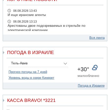
06.08.2026 13:43
И еще иранские агенты
06.08.2026 13:13
Арестованы двое подозреваемых в стрельбе по
электрической компании
06.08.2026 13:07
Вся лента
Возле Кирьят-Арбы пожар на местности
06.08.2026 12:06
ПОГОДА В ИЗРАИЛЕ
США не будут давить на Израиль в вопросе Ливана
06.08.2026 11:41
Трое подростков ограбили сексшоп в Холоне
Тель-Авив
+30°
06.08.2026 08:45
Прогноз погоды на 7 дней
Взрыв в Северном Тель-Авиве
малооблачно
Уровень воды в озере Кинерет
06.08.2026 08:11
Украинская атака на российский НПЗ
Погода в Израиле
05.08.2026 18:30
Израиль провел испытания системы противоракетной
обороны "Хец"
КАССА BRAVO! *3221
05.08.2026 18:28