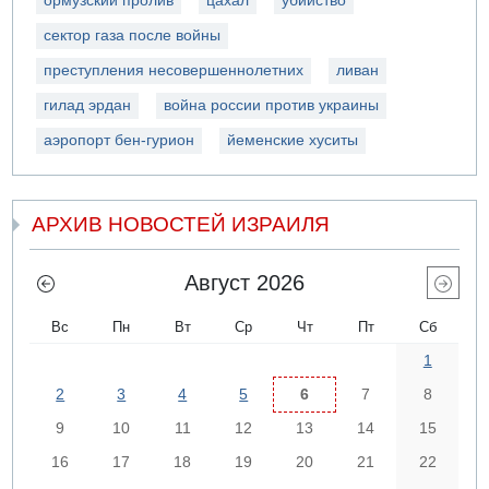
ормузский пролив
цахал
убийство
сектор газа после войны
преступления несовершеннолетних
ливан
гилад эрдан
война россии против украины
аэропорт бен-гурион
йеменские хуситы
АРХИВ НОВОСТЕЙ ИЗРАИЛЯ
Август 2026
Вс
Пн
Вт
Ср
Чт
Пт
Сб
1
2
3
4
5
6
7
8
9
10
11
12
13
14
15
16
17
18
19
20
21
22