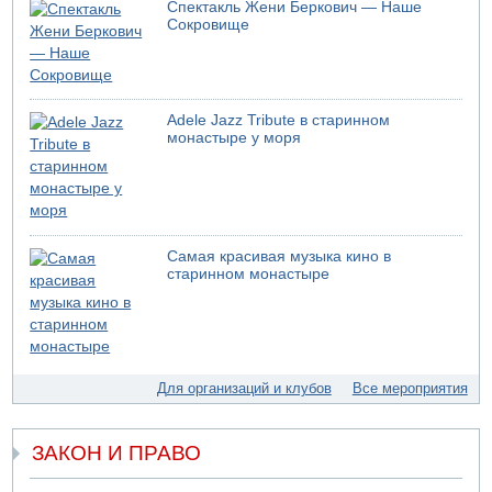
МАДА призывает израильтян срочно сдавать кровь
Спектакль Жени Беркович — Наше
Сокровище
05.08.2026 17:00
Бывший посол Израиля в ООН Гилад Эрдан объявит в
четверг о создании новой политической партии
05.08.2026 13:49
На севере Израиля на берег выбросило тело
Adele Jazz Tribute в старинном
монастыре у моря
05.08.2026 13:32
В России горят новые склады
05.08.2026 10:19
Хуситы сообщают об атаке по Саудовскому танкеру
05.08.2026 10:16
Самая красивая музыка кино в
Левые активисты пытались ворваться в офис
старинном монастыре
"Религиозного сионизма"
05.08.2026 06:42
В Дубае поднимается дым над портом
05.08.2026 06:41
Еще один меморандум для Ирана
Для организаций и клубов
Все мероприятия
04.08.2026 20:31
Минздрав и Министерство экологии сообщили о
необычно высоком уровне загрязнения воды в девяти
ЗАКОН И ПРАВО
реках и ручьях на севере страны