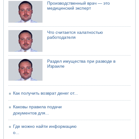
04.08.2026 19:20
Производственный врач — это
Шоссе 6 и участок шоссе 1 в восточном направлении в
медицинский эксперт
районе Бейт-Шемеша вновь открыты для движения
Что считается халатностью
работодателя
Раздел имущества при разводе в
Израиле
Как получить возврат денег от...
Каковы правила подачи
документов для...
Где можно найти информацию
о...