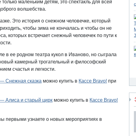
 только маленьким детям, это спектакль для всей
доброго волшебства.
азке. Это история о снежном человечке, который
риходить, чтобы зима не кончалась и чтобы он не
еса, которых встречает снежный человечек по пути к
кости.
ле в ее родном театра кукол в Иваново, но сыграла
и новый камерный трогательный и философский
нием счастья и легкости.
 — Снежная сказка
можно купить в
Кассе Bravo!
при
— Алиса и старый цирк
можно купить в
Кассе Bravo!
вы первыми узнаете о новых мероприятиях в