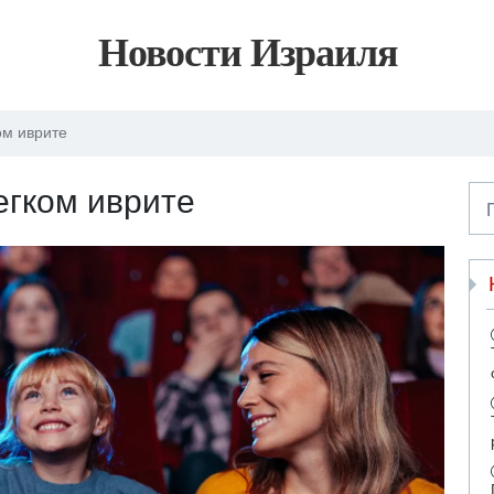
Новости Израиля
ом иврите
егком иврите