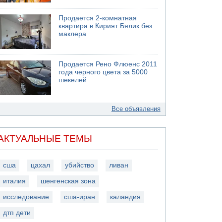
Продается 2-комнатная
квартира в Кирият Бялик без
маклера
Продается Рено Флюенс 2011
года черного цвета за 5000
шекелей
Все объявления
АКТУАЛЬНЫЕ ТЕМЫ
сша
цахал
убийство
ливан
италия
шенгенская зона
исследование
сша-иран
каландия
дтп дети