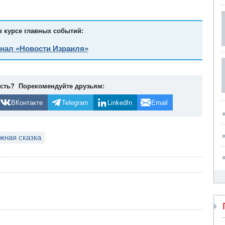
в курсе главных событий:
анал «Новости Израиля»
ость? Порекомендуйте друзьям:
ВКонтакте
Telegram
LinkedIn
Email
жная сказка