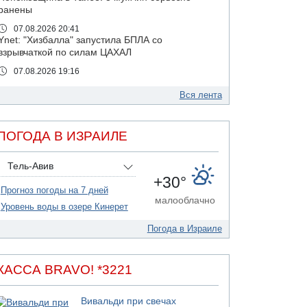
ранены
07.08.2026 20:41
Ynet: "Хизбалла" запустила БПЛА со
взрывчаткой по силам ЦАХАЛ
07.08.2026 19:16
ДТП в Ашдоде: тяжело ранены двое
маленьких детей
Вся лента
07.08.2026 19:14
Скончался водитель, врезавшийся в стену в
ПОГОДА В ИЗРАИЛЕ
Иерусалиме
07.08.2026 17:57
Тель-Авив
Подозреваемый в домогательствах в хостеле
+30°
- Гильбоа Дахан
Прогноз погоды на 7 дней
07.08.2026 17:55
малооблачно
Уровень воды в озере Кинерет
Обнародовано имя полицейского,
подозреваемого в коррупционных
Погода в Израиле
отношениях с Йоавом Элиаси
07.08.2026 17:51
БАГАЦ отказался заморозить лишение
КАССА BRAVO! *3221
налоговых льгот для уклонистов-харедим
07.08.2026 17:48
Вивальди при свечах