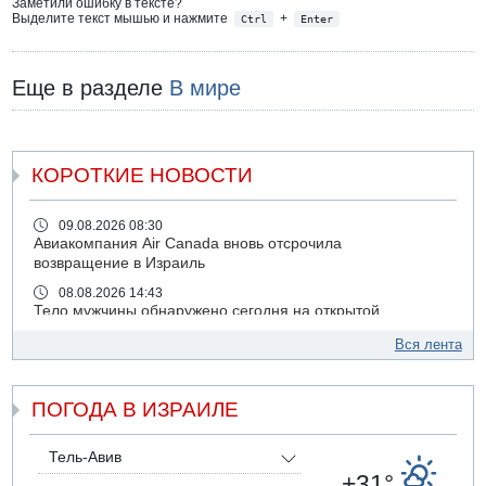
Заметили ошибку в тексте?
Выделите текст мышью и нажмите
+
Ctrl
Enter
Еще в разделе
В мире
КОРОТКИЕ НОВОСТИ
09.08.2026 08:30
Авиакомпания Air Canada вновь отсрочила
возвращение в Израиль
08.08.2026 14:43
Тело мужчины обнаружено сегодня на открытой
местности недалеко от Реховота
Вся лента
08.08.2026 11:02
Трое убитых в результате российской ракетной атаки по
Киеву
ПОГОДА В ИЗРАИЛЕ
07.08.2026 20:43
Поножовщина в Тайбе: 3 мужчин серьезно ранены
Тель-Авив
07.08.2026 20:41
+31°