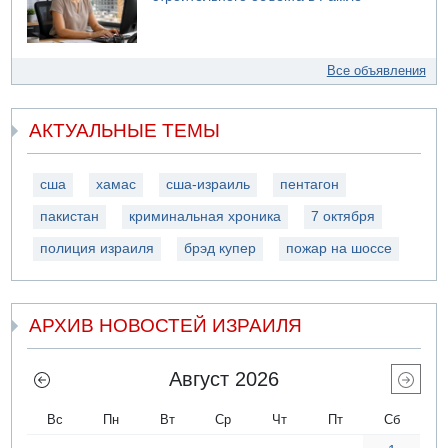
Все объявления
АКТУАЛЬНЫЕ ТЕМЫ
сша
хамас
сша-израиль
пентагон
пакистан
криминальная хроника
7 октября
полиция израиля
брэд купер
пожар на шоссе
АРХИВ НОВОСТЕЙ ИЗРАИЛЯ
Август 2026
Вс
Пн
Вт
Ср
Чт
Пт
Сб