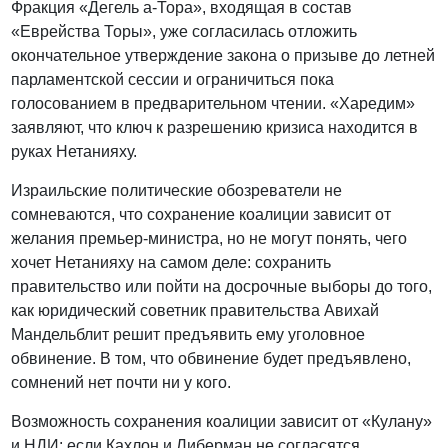
Фракция «Дегель а-Тора», входящая в состав
«Еврейства Торы», уже согласилась отложить
окончательное утверждение закона о призыве до летней
парламентской сессии и ограничиться пока
голосованием в предварительном чтении. «Харедим»
заявляют, что ключ к разрешению кризиса находится в
руках Нетанияху.
Израильские политические обозреватели не
сомневаются, что сохранение коалиции зависит от
желания премьер-министра, но не могут понять, чего
хочет Нетанияху на самом деле: сохранить
правительство или пойти на досрочные выборы до того,
как юридический советник правительства Авихай
Мандельблит решит предъявить ему уголовное
обвинение. В том, что обвинение будет предъявлено,
сомнений нет почти ни у кого.
Возможность сохранения коалиции зависит от «Кулану»
и НДИ: если Кахлон и Либерман не согласятся