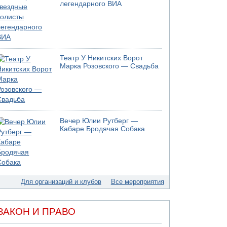
05.08.2026 13:32
легендарного ВИА
В России горят новые склады
05.08.2026 10:19
Хуситы сообщают об атаке по Саудовскому
танкеру
05.08.2026 10:16
Театр У Никитских Ворот
Левые активисты пытались ворваться в офис
Марка Розовского — Свадьба
"Религиозного сионизма"
05.08.2026 06:42
В Дубае поднимается дым над портом
05.08.2026 06:41
Еще один меморандум для Ирана
Вечер Юлии Рутберг —
Кабаре Бродячая Собака
Для организаций и клубов
Все мероприятия
ЗАКОН И ПРАВО