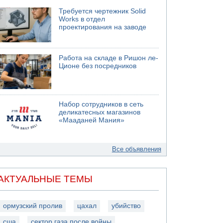
Требуется чертежник Solid
Works в отдел
проектирования на заводе
Работа на складе в Ришон ле-
Ционе без посредников
Набор сотрудников в сеть
деликатесных магазинов
«Мааданей Мания»
Все объявления
АКТУАЛЬНЫЕ ТЕМЫ
ормузский пролив
цахал
убийство
сша
сектор газа после войны