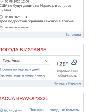
06.08.2026 12:06
США не будут давить на Израиль в вопросе
Ливана
06.08.2026 11:41
Трое подростков ограбили сексшоп в Холоне
06.08.2026 08:45
Взрыв в Северном Тель-Авиве
Вся лента
06.08.2026 08:11
Украинская атака на российский НПЗ
ПОГОДА В ИЗРАИЛЕ
05.08.2026 18:30
Израиль провел испытания системы
противоракетной обороны "Хец"
Тель-Авив
+28°
05.08.2026 18:28
Прогноз погоды на 7 дней
МАДА призывает израильтян срочно сдавать
переменная
кровь
Уровень воды в озере Кинерет
облачность
05.08.2026 17:00
Погода в Израиле
Бывший посол Израиля в ООН Гилад Эрдан
объявит в четверг о создании новой
политической партии
КАССА BRAVO! *3221
05.08.2026 13:49
На севере Израиля на берег выбросило тело
Песняры — звездные солисты