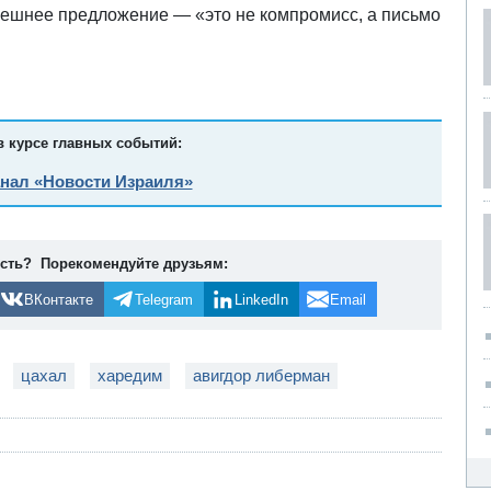
ынешнее предложение — «это не компромисс, а письмо
в курсе главных событий:
анал «Новости Израиля»
ость? Порекомендуйте друзьям:
ВКонтакте
Telegram
LinkedIn
Email
цахал
харедим
авигдор либерман