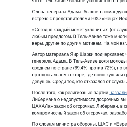
что в Тель-Авиве больше уклонистов от при
Слова генерала Адама, бывшего командующ
встрече с представителями НКО «Нецах Иех
«Сегодня каждый может уклониться (от служб
любым предлогом. В Тель-Авиве тоже многие
веры, другие по другим мотивам. На мой взг
Автор материала Яир Шарки подчеркивает, 
генерала Адама. В Тель-Авиве доля молоды
среднем по стране (69.4% против 72%), но в
ортодоксальном секторе, где воинскую или
девушек. Среди тех, кто отказался от служ
После того, как религиозные партии
назвали
Либермана о недопустимости досрочных вы
ЦАХАЛа» закон об отсрочках, Либерман, в 
компромиссный закон об отсрочках, разраб
По словам министра обороны, ШАС и «Евре