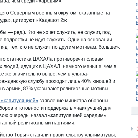
зыва, чем среди «харедим».
его Северным военным округом, сказанные на
уда», цитируют «Хадашот 2»:
ы — ред.). Кто не хочет служить, не служит, под
 подростки не идут служить. Одни на основании
ляд, тех, кто не служит по другим мотивам, больше».
что статистика ЦАХАЛа противоречит словам
х людей, идущих в ЦАХАЛ, немного меньше, чем в
се же значительно выше, чем в ультра-
 гражданскую службу проходят лишь 40% юношей и
бы в армии, 87% указывают религиозные мотивы.
 «капитуляцией»
заявление министра обороны
боров и готовности поддержать «наилучший для
свою очередь, назвал «капитуляцией харедим»
отанный религиозными партиями.
йство Торы» ставили правительству ультиматумы,