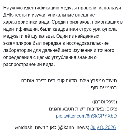
Научную идентификацию медузы провели, используя
ДНК-тесты и изучая уникальные внешние
характеристики вида. Среди признаков, помогавших в
идентификации, были квадратная структура купола
медузы и её щупальцы. Один из найденных
экземпляров был передан в исследовательские
лаборатории для дальнейшего изучения и точного
определения с целью углубления знаний о
распространении вида.
תיעוד ממפרץ אילת: מדוזה קובייתית נדירה אותרה
במימי ים סוף
(מיכל וסרמן)
צילום: באדיבות רשות הטבע והגנים
pic.twitter.com/6nSkGPYXbD
&mdash; כאן חדשות (@kann_news)
July 8, 2026