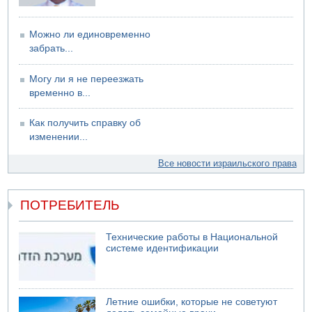
коррупционных отношениях с Йоавом Элиаси
07.08.2026 17:51
Можно ли единовременно
БАГАЦ отказался заморозить лишение налоговых льгот
забрать...
для уклонистов-харедим
07.08.2026 17:48
Могу ли я не переезжать
В Иерусалиме водитель врезался в забор и серьезно
временно в...
пострадал
Как получить справку об
изменении...
Все новости израильского права
ПОТРЕБИТЕЛЬ
Технические работы в Национальной
системе идентификации
Летние ошибки, которые не советуют