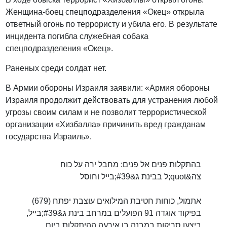
Женщина-боец спецподразделения «Окец» открыла
ответный огонь по террористу и убила его. В результате
инцидента погибла служебная собака
спецподразделения «Окец».
Раненых среди солдат нет.
В Армии обороны Израиля заявили: «Армия обороны
Израиля продолжит действовать для устранения любой
угрозы своим силам и не позволит террористической
организации «Хизбалла» причинить вред гражданам
государства Израиль».
בהתקלות פנים אל פנים: מחבל ירה על כוח
צה&quot;ל בבינת ג&#39;בייל וחוסל
אתמול, כוחות חטיבת המילואים עוצבת יפתח (679)
בפיקוד אוגדה 91 הפועלים במרחב בינת ג&#39;בייל,
ביצעו סריקות במבנה בו אירעה ההיתקלות ביום