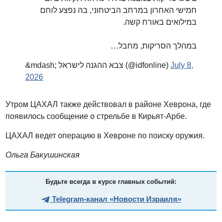
חמישי האחרון במרחב הביטחוני, בה נפצע לוחם
במילואים באורח קשה.
במהלך הסריקות, מחבל…
&mdash; צבא ההגנה לישראל (@idfonline)
July 8,
2026
Утром ЦАХАЛ также действовал в районе Хеврона, где
появилось сообщение о стрельбе в Кирьят-Арбе.
ЦАХАЛ ведет операцию в Хевроне по поиску оружия.
Ольга Бакушинская
Будьте всегда в курсе главных событий:
Telegram-канал «Новости Израиля»