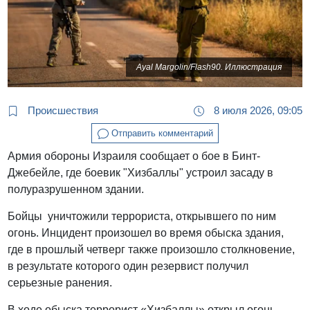
Ayal Margolin/Flash90. Иллюстрация
Происшествия
8 июля 2026, 09:05
Отправить комментарий
Армия обороны Израиля сообщает о бое в Бинт-
Джебейле, где боевик "Хизбаллы" устроил засаду в
полуразрушенном здании.
Бойцы уничтожили террориста, открывшего по ним
огонь. Инцидент произошел во время обыска здания,
где в прошлый четверг также произошло столкновение,
в результате которого один резервист получил
серьезные ранения.
В ходе обыска террорист «Хизбаллы» открыл огонь.