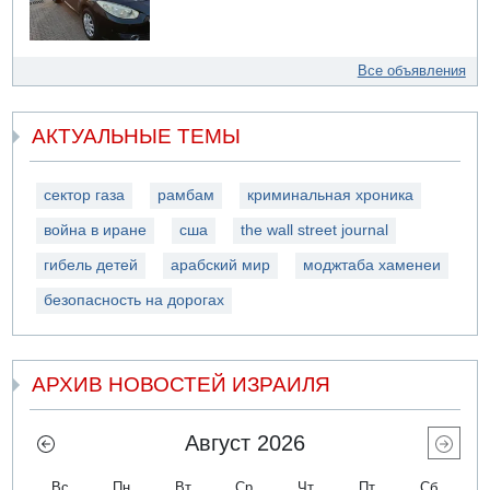
Все объявления
АКТУАЛЬНЫЕ ТЕМЫ
сектор газа
рамбам
криминальная хроника
война в иране
сша
the wall street journal
гибель детей
арабский мир
моджтаба хаменеи
безопасность на дорогах
АРХИВ НОВОСТЕЙ ИЗРАИЛЯ
Август 2026
Вс
Пн
Вт
Ср
Чт
Пт
Сб