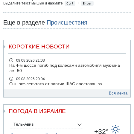
Выделите текст мышью и нажмите
+
Ctrl
Enter
Еще в разделе
Происшествия
КОРОТКИЕ НОВОСТИ
09.08.2026 21:03
На 4-м шоссе погиб под колесами автомобиля мужчина
лет 50
09.08.2026 20:04
Сын экс-депутата от партии ШАС арестован за
хранение незаконного оружия и наркотиков
Вся лента
09.08.2026 19:36
16-летний подросток разбился насмерть при падении
со скалы в районе пещеры Кешет
ПОГОДА В ИЗРАИЛЕ
09.08.2026 19:13
16-летний подросток упал со скалы в районе пещеры
Тель-Авив
Кешет (Верхняя Галилея)
+32°