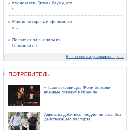
Как доказать Битуах Леуми, что
09.08.2026 08:30
Авиакомпания Air Canada вновь отсрочила
я...
возвращение в Израиль
08.08.2026 14:43
Можно ли скрыть информацию
Тело мужчины обнаружено сегодня на открытой
о...
местности недалеко от Реховота
Повлияют ли выплаты из
Германии на...
Все новости израильского права
ПОТРЕБИТЕЛЬ
«Наше сокровище» Жени Беркович
впервые покажут в Израиле
Адвокаты добились продления визы без
действующего паспорта