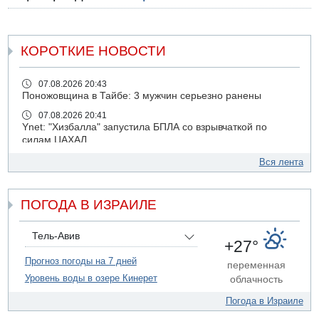
КОРОТКИЕ НОВОСТИ
07.08.2026 20:43
Поножовщина в Тайбе: 3 мужчин серьезно ранены
07.08.2026 20:41
Ynet: "Хизбалла" запустила БПЛА со взрывчаткой по
силам ЦАХАЛ
07.08.2026 19:16
Вся лента
ДТП в Ашдоде: тяжело ранены двое маленьких детей
07.08.2026 19:14
ПОГОДА В ИЗРАИЛЕ
Скончался водитель, врезавшийся в стену в
Иерусалиме
07.08.2026 17:57
Тель-Авив
+27°
Подозреваемый в домогательствах в хостеле - Гильбоа
Дахан
Прогноз погоды на 7 дней
переменная
Уровень воды в озере Кинерет
облачность
07.08.2026 17:55
Обнародовано имя полицейского, подозреваемого в
Погода в Израиле
коррупционных отношениях с Йоавом Элиаси