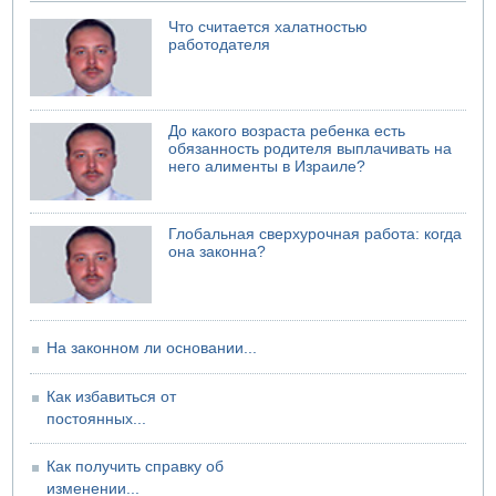
Что считается халатностью
07.08.2026 06:24
работодателя
Саудовская Аравия сообщает о нападении хуситов
06.08.2026 13:43
И еще иранские агенты
06.08.2026 13:13
До какого возраста ребенка есть
Арестованы двое подозреваемых в стрельбе по
обязанность родителя выплачивать на
электрической компании
него алименты в Израиле?
06.08.2026 13:07
Возле Кирьят-Арбы пожар на местности
Глобальная сверхурочная работа: когда
06.08.2026 12:06
она законна?
США не будут давить на Израиль в вопросе Ливана
06.08.2026 11:41
Трое подростков ограбили сексшоп в Холоне
На законном ли основании...
Как избавиться от
постоянных...
Как получить справку об
изменении...