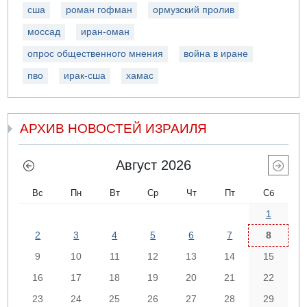
сша
роман гофман
ормузский пролив
моссад
иран-оман
опрос общественного мнения
война в иране
пво
ирак-сша
хамас
АРХИВ НОВОСТЕЙ ИЗРАИЛЯ
Август 2026
Вс
Пн
Вт
Ср
Чт
Пт
Сб
1
2
3
4
5
6
7
8
9
10
11
12
13
14
15
16
17
18
19
20
21
22
23
24
25
26
27
28
29