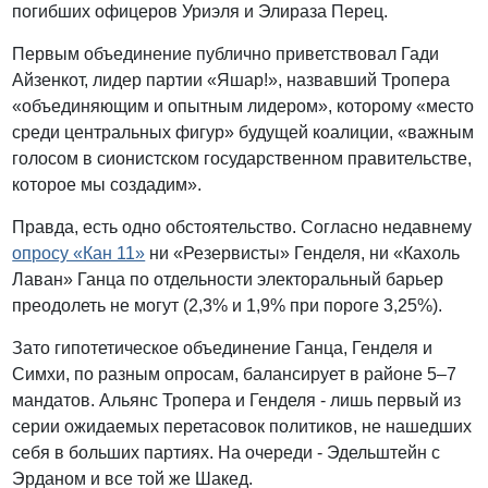
погибших офицеров Уриэля и Элираза Перец.
Первым объединение публично приветствовал Гади
Айзенкот, лидер партии «Яшар!», назвавший Тропера
«объединяющим и опытным лидером», которому «место
среди центральных фигур» будущей коалиции, «важным
голосом в сионистском государственном правительстве,
которое мы создадим».
Правда, есть одно обстоятельство. Согласно недавнему
опросу «Кан 11»
ни «Резервисты» Генделя, ни «Кахоль
Лаван» Ганца по отдельности электоральный барьер
преодолеть не могут (2,3% и 1,9% при пороге 3,25%).
Зато гипотетическое объединение Ганца, Генделя и
Симхи, по разным опросам, балансирует в районе 5–7
мандатов. Альянс Тропера и Генделя - лишь первый из
серии ожидаемых перетасовок политиков, не нашедших
себя в больших партиях. На очереди - Эдельштейн с
Эрданом и все той же Шакед.