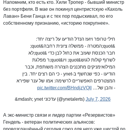
Напомним, кто есть кто. Хили Тропер - бывший министр
без портфеля. В мае он покинул центристскую «Кахоль
Лаван» Бени Ганца и с тех пор подыскивал, по его
собственному признанию, «историю покрупнее».
חילי טרופר ויועז הנדל הודיעו על ריצה יחד:
&quot;המטרה - ממשלה ציונית רחבה&quot;
חבר הכנסת שעזב את כחול לבן כדי &quot;לא
לשרוף קולות לגוש&quot; ויו&quot;ר מפלגת
המילואימניקים מתכננים הצהרה משותפת, וכבר
הודיעו - כפי שנחשף ב-ynet - כי הם רצים יחד. בין
המצטרפים האפשריים לרשימה: אמו של ענר שפירא
pic.twitter.com/BHndjzVQll
- והבן של…
&mdash; ynet עדכוני (@ynetalerts)
July 7, 2026
А экс-министр связи и лидер партии «Резервистов»
Гендель - ветеран политических альянсов:
провозглашённый сегодня союз для него уже шестой по