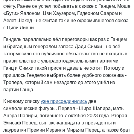
счёту. Ранее он успел побывать в связке с Ганцем, Моше
«Буги» Яалоном, Цви Хаузером, Гидеоном Сааром и
Аелет Шакед - не считая так и не оформившегося союза
с Ципи Ливни.
Гендель параллельно вёл переговоры как раз с Ганцем
и бригадным генералом запаса Дади Симхи - но всё
затормозило его публичное обязательство не входить в
правительство с ультраортодоксальными партиями,
Ганц и Симхи такой присяги давать не хотят. Потому и
пришлось Генделю выбрать более удобного союзника -
Тропера, который сам незадолго до этого ушёл из
партии Ганца.
К новому списку
уже присоединились
две
символические фигуры. Первая - Шира Шапира, мать
Анэра Шапиры, погибшего 7 октября 2023 года. Вторая -
Элисаф Перец, сын экс-кандидата в президенты и
лауреатки Премии Израиля Мирьям Перец, а также брат