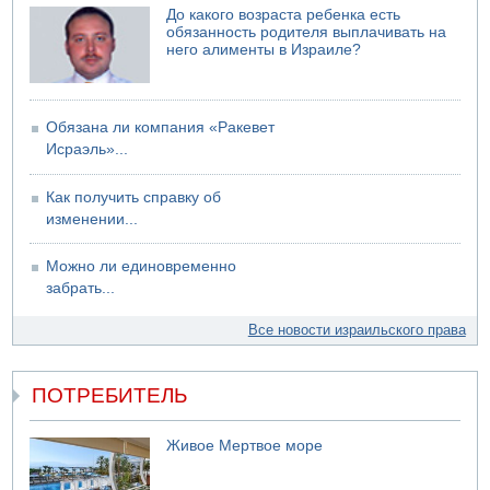
До какого возраста ребенка есть
06.08.2026 12:06
обязанность родителя выплачивать на
США не будут давить на Израиль в вопросе Ливана
него алименты в Израиле?
06.08.2026 11:41
Трое подростков ограбили сексшоп в Холоне
Обязана ли компания «Ракевет
Исраэль»...
Как получить справку об
изменении...
Можно ли единовременно
забрать...
Все новости израильского права
ПОТРЕБИТЕЛЬ
Живое Мертвое море