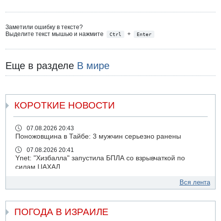
Заметили ошибку в тексте?
Выделите текст мышью и нажмите
+
Ctrl
Enter
Еще в разделе
В мире
КОРОТКИЕ НОВОСТИ
07.08.2026 20:43
Поножовщина в Тайбе: 3 мужчин серьезно ранены
07.08.2026 20:41
Ynet: "Хизбалла" запустила БПЛА со взрывчаткой по
силам ЦАХАЛ
07.08.2026 19:16
Вся лента
ДТП в Ашдоде: тяжело ранены двое маленьких детей
07.08.2026 19:14
ПОГОДА В ИЗРАИЛЕ
Скончался водитель, врезавшийся в стену в
Иерусалиме