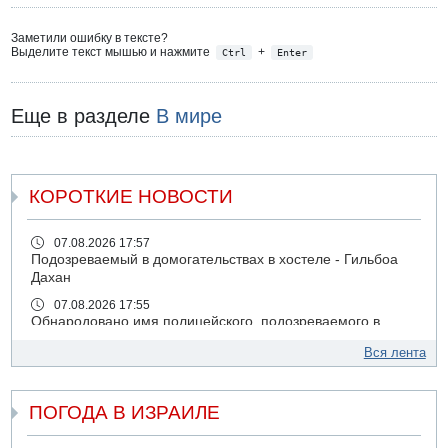
Заметили ошибку в тексте?
Выделите текст мышью и нажмите
+
Ctrl
Enter
Еще в разделе
В мире
КОРОТКИЕ НОВОСТИ
07.08.2026 17:57
Подозреваемый в домогательствах в хостеле - Гильбоа
Дахан
07.08.2026 17:55
Обнародовано имя полицейского, подозреваемого в
коррупционных отношениях с Йоавом Элиаси
Вся лента
07.08.2026 17:51
БАГАЦ отказался заморозить лишение налоговых льгот
для уклонистов-харедим
ПОГОДА В ИЗРАИЛЕ
07.08.2026 17:48
В Иерусалиме водитель врезался в забор и серьезно